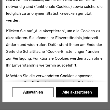
notwendig sind (funktionale Cookies) sowie solche, die
lediglich zu anonymen Statistikzwecken genutzt
1900–1945
werden.
Hans Przyrembel
Klicken Sie auf „Alle akzeptieren“, um alle Cookies zu
akzeptieren. Sie können Ihr Einverständnis jederzeit
ändern und widerrufen. Dafür steht Ihnen am Ende der
Seite die Schaltfläche "Cookie-Einstellungen" ändern
zur Verfügung. Funktionale Cookies werden auch ohne
1876–1950
Heinrich Tessenow
Ihr Einverständnis weiterhin ausgeführt.
Möchten Sie die verwendeten Cookies anpassen,
erreichen Sie die Einstellungen über die Schaltfläche
"Auswählen".
Auswählen
Alle akzeptieren
Weitere Informationen finden Sie in unseren
Datenschutzerklärung
oder dem
Impressum
.