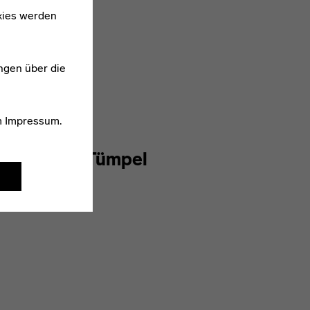
kies werden
ngen über die
m
Impressum
.
1903–1978
Wolfgang Tümpel