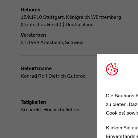
Geboren
13.9.1910 Stuttgart, Königreich Württemberg
(Deutsches Reich) | Deutschland
Verstorben
5.1.1999 Arlesheim, Schweiz
Geburtsname
Konrad Rolf Dietrich Gutbrod
Die Bauhaus K
Tätigkeiten
zu bieten. Daz
Architekt, Hochschullehrer
Cookies) sowi
Klicken Sie au
Einverständnis