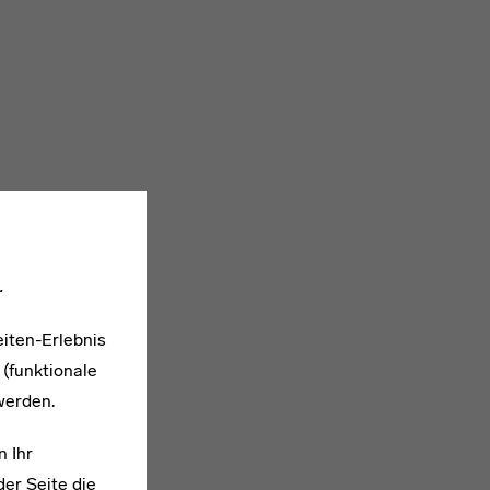
.
iten-Erlebnis
 (funktionale
werden.
n Ihr
er Seite die