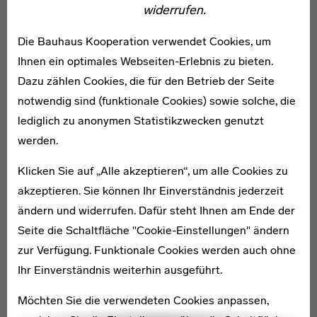
widerrufen.
Die Bauhaus Kooperation verwendet Cookies, um
1904–1984
Ihnen ein optimales Webseiten-Erlebnis zu bieten.
Werner Jackson
Dazu zählen Cookies, die für den Betrieb der Seite
notwendig sind (funktionale Cookies) sowie solche, die
lediglich zu anonymen Statistikzwecken genutzt
werden.
Klicken Sie auf „Alle akzeptieren“, um alle Cookies zu
1906–1973
akzeptieren. Sie können Ihr Einverständnis jederzeit
Lis Beyer-Volger
ändern und widerrufen. Dafür steht Ihnen am Ende der
Beyer schuf eines der wenigen Kleidungsstücke am
Seite die Schaltfläche "Cookie-Einstellungen" ändern
Bauhaus: Ein geometrisch geschnittenes Kleid in
zur Verfügung. Funktionale Cookies werden auch ohne
verschiedenen Blautönen, das knapp über dem Knie
Ihr Einverständnis weiterhin ausgeführt.
endete – skandalös für das Jahr 1928!
Möchten Sie die verwendeten Cookies anpassen,