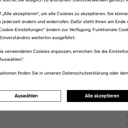
f „Alle akzeptieren“, um alle Cookies zu akzeptieren. Sie könne
 jederzeit ändern und widerrufen. Dafür steht Ihnen am Ende d
"Cookie-Einstellungen" ändern zur Verfügung. Funktionale Coo
Einverständnis weiterhin ausgeführt.
ie verwendeten Cookies anpassen, erreichen Sie die Einstellu
"Auswählen".
WEITERE ARTIKEL ZUM THEMA
mationen finden Sie in unseren
Datenschutzerklärung
oder de
1904–1973
Hans Volger
Auswählen
Alle akzeptieren