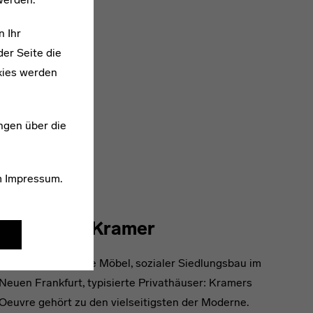
n Ihr
er Seite die
kies werden
ngen über die
m
Impressum
.
1898–1985
Ferdinand Kramer
Klapp- und faltbare Möbel, sozialer Siedlungsbau im
Neuen Frankfurt, typisierte Privathäuser: Kramers
Oeuvre gehört zu den vielseitigsten der Moderne.