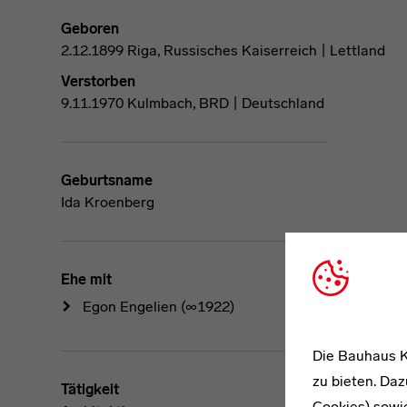
Geboren
2.12.1899 Riga, Russisches Kaiserreich | Lettland
Verstorben
9.11.1970 Kulmbach, BRD | Deutschland
Geburtsname
Ida Kroenberg
Ehe mit
Egon Engelien
(∞1922)
Die Bauhaus K
zu bieten. Daz
Tätigkeit
Cookies) sowi