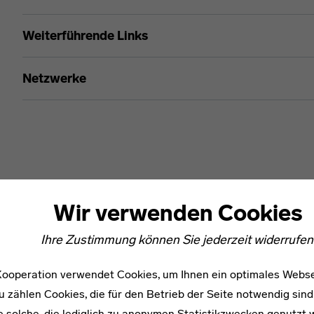
Inka Engelien
Weiterführende Links
Netzwerke
Wir verwenden Cookies
Ihre Zustimmung können Sie jederzeit widerrufen
ooperation verwendet Cookies, um Ihnen ein optimales Webse
u zählen Cookies, die für den Betrieb der Seite notwendig sind
e solche, die lediglich zu anonymen Statistikzwecken genutzt 