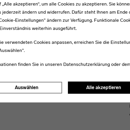
f „Alle akzeptieren“, um alle Cookies zu akzeptieren. Sie könne
 jederzeit ändern und widerrufen. Dafür steht Ihnen am Ende d
"Cookie-Einstellungen" ändern zur Verfügung. Funktionale Coo
Einverständnis weiterhin ausgeführt.
ie verwendeten Cookies anpassen, erreichen Sie die Einstellu
WEITERE ARTIKEL ZUM THEMA
"Auswählen".
mationen finden Sie in unseren
Datenschutzerklärung
oder de
1893–1942
Alice Glaser
Auswählen
Alle akzeptieren