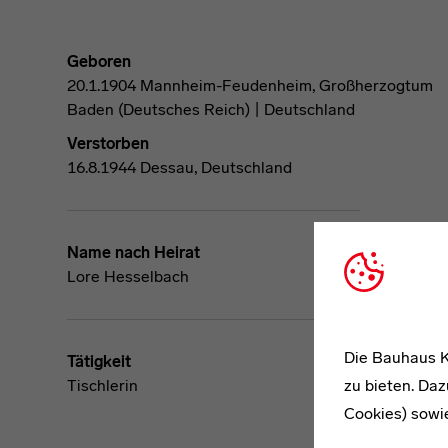
Geboren
20.1.1904 Mannheim-Feudenheim, Großherzogtum
Baden (Deutsches Reich) | Deutschland
Verstorben
16.8.1944 Dessau, Deutschland
Name nach Heirat
Lore Hesselbach
Die Bauhaus K
Tätigkeit
Tischlerin
zu bieten. Daz
Cookies) sowi