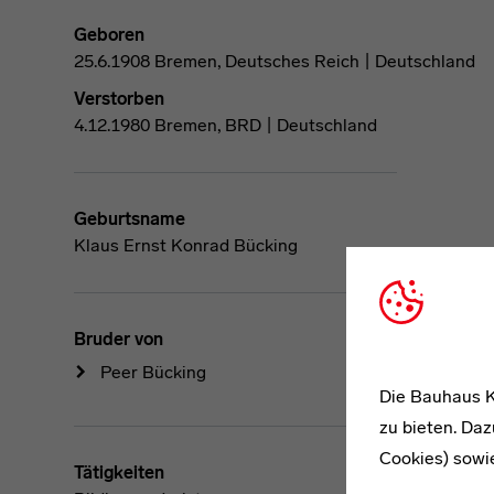
Geboren
25.6.1908 Bremen, Deutsches Reich | Deutschland
Verstorben
4.12.1980 Bremen, BRD | Deutschland
Geburtsname
Klaus Ernst Konrad Bücking
Bruder von
Peer Bücking
Die Bauhaus K
zu bieten. Daz
Cookies) sowi
Tätigkeiten