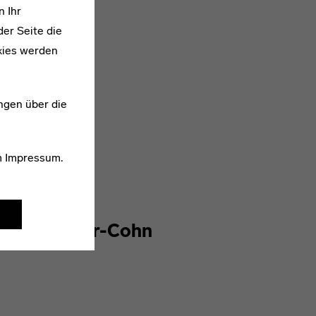
n Ihr
er Seite die
kies werden
ngen über die
m
Impressum
.
* 1909
Ruth Kaiser-Cohn