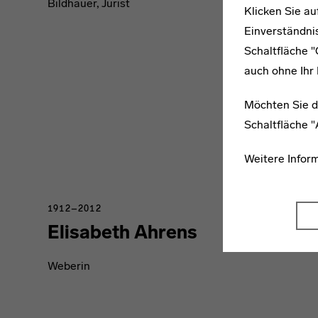
Bildhauer, Jurist
Klicken Sie au
Einverständnis
Schaltfläche 
auch ohne Ihr 
Möchten Sie d
Schaltfläche 
Weitere Infor
1912–2012
Elisabeth Ahrens
Weberin