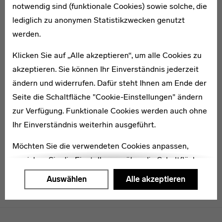
notwendig sind (funktionale Cookies) sowie solche, die
lediglich zu anonymen Statistikzwecken genutzt
1934–2007
werden.
Ulrich Müther
Klicken Sie auf „Alle akzeptieren“, um alle Cookies zu
Ulrich Müther ist als Bauingenieur eine der prägenden
akzeptieren. Sie können Ihr Einverständnis jederzeit
Persönlichkeiten der ostdeutschen
ändern und widerrufen. Dafür steht Ihnen am Ende der
Nachkriegsarchitektur. In den 1970er-Jahren fokussierte
Seite die Schaltfläche "Cookie-Einstellungen" ändern
er sich auf die Konstruktion und Ausführung von
zur Verfügung. Funktionale Cookies werden auch ohne
Betonschalen. Um die 70 markante Bauten – wie das
Ihr Einverständnis weiterhin ausgeführt.
Ahornblatt in Berlin, die Seerose in Potsdam oder die
Möchten Sie die verwendeten Cookies anpassen,
Rettungsstation am Strand von Binz – entstanden in
erreichen Sie die Einstellungen über die Schaltfläche
der DDR und im Ausland.
"Auswählen".
Auswählen
Alle akzeptieren
Weitere Informationen finden Sie in unseren
Datenschutzerklärung
oder dem
Impressum
.
Menulinks