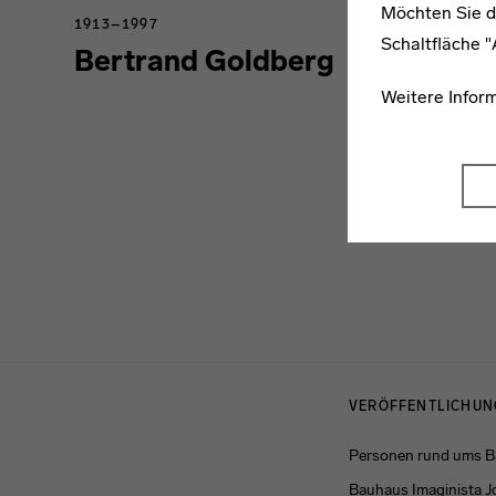
Möchten Sie d
1913–1997
Schaltfläche 
Bertrand Goldberg
Weitere Infor
Menulinks
VERÖFFENTLICHU
Personen rund ums 
Bauhaus Imaginista J