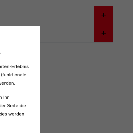
.
iten-Erlebnis
 (funktionale
werden.
n Ihr
er Seite die
kies werden