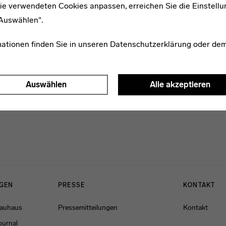
ie verwendeten Cookies anpassen, erreichen Sie die Einstellu
1910–2004
"Auswählen".
Klaus Grabe
mationen finden Sie in unseren
Datenschutzerklärung
oder de
Auswählen
Alle akzeptieren
NGEN
PRESSE
KONTAKT
Bauhaus
Pressemitteilungen
Kontakt
ournal