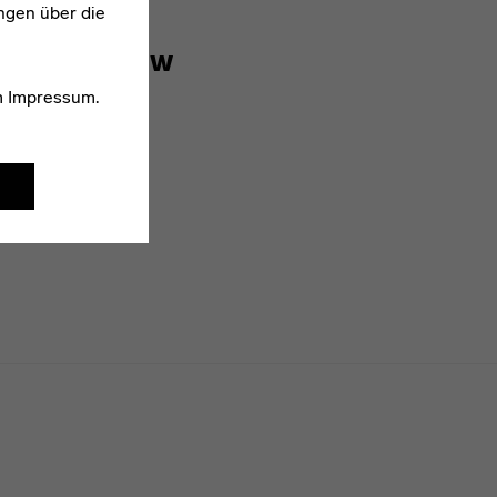
ngen über die
1906–1993
Ernst Kanow
m
Impressum
.