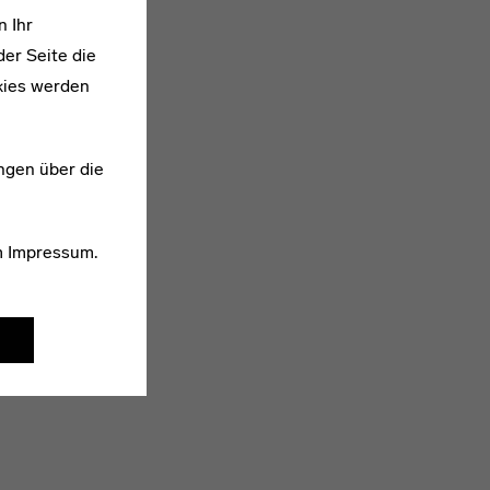
n Ihr
er Seite die
kies werden
ngen über die
m
Impressum
.
1897–1973
Erich Glas