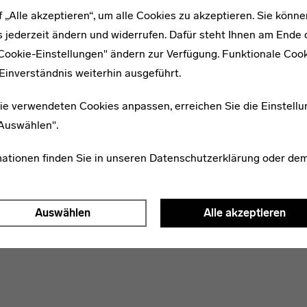
f „Alle akzeptieren“, um alle Cookies zu akzeptieren. Sie könne
 jederzeit ändern und widerrufen. Dafür steht Ihnen am Ende d
"Cookie-Einstellungen" ändern zur Verfügung. Funktionale Coo
Einverständnis weiterhin ausgeführt.
ie verwendeten Cookies anpassen, erreichen Sie die Einstellu
"Auswählen".
mationen finden Sie in unseren
Datenschutzerklärung
oder de
WEITERE ARTIKEL ZUM THEMA
Auswählen
Alle akzeptieren
1899–1970
Inka Engelien