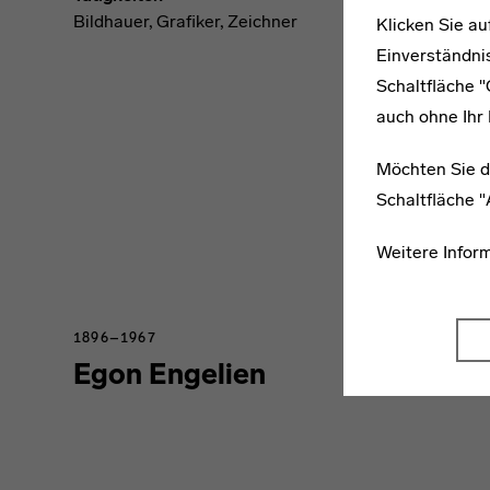
Bildhauer, Grafiker, Zeichner
Klicken Sie au
Einverständnis
Schaltfläche 
auch ohne Ihr 
Möchten Sie d
Schaltfläche 
Weitere Infor
1896–1967
Egon Engelien