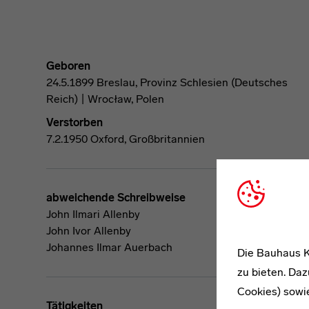
Geboren
24.5.1899 Breslau, Provinz Schlesien (Deutsches
Reich) | Wrocław, Polen
Verstorben
7.2.1950 Oxford, Großbritannien
abweichende Schreibweise
John Ilmari Allenby
John Ivor Allenby
Johannes Ilmar Auerbach
Die Bauhaus K
zu bieten. Daz
Cookies) sowi
Tätigkeiten