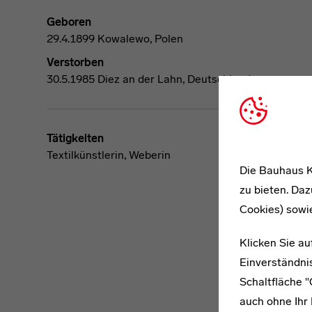
Geboren
29.4.1899 Kowalewo, Polen
Verstorben
30.5.1985 Diez an der Lahn, Deutschland
Tätigkeiten
Textilkünstlerin, Weberin
Die Bauhaus K
zu bieten. Daz
Cookies) sowi
Klicken Sie au
Einverständnis
Schaltfläche 
auch ohne Ihr 