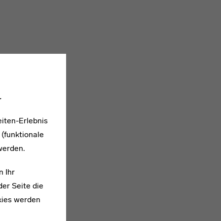
.
iten-Erlebnis
 (funktionale
werden.
n Ihr
er Seite die
kies werden