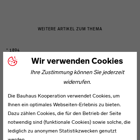
WEITERE ARTIKEL ZUM THEMA
* 1894
Elisabeth von Kloch
Wir verwenden Cookies
Ihre Zustimmung können Sie jederzeit
widerrufen.
Die Bauhaus Kooperation verwendet Cookies, um
Ihnen ein optimales Webseiten-Erlebnis zu bieten.
* 1897
Dazu zählen Cookies, die für den Betrieb der Seite
Eva Martha Knoll
notwendig sind (funktionale Cookies) sowie solche, die
lediglich zu anonymen Statistikzwecken genutzt
werden.