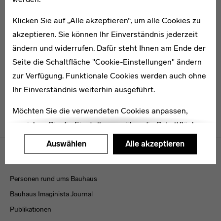
Klicken Sie auf „Alle akzeptieren“, um alle Cookies zu
akzeptieren. Sie können Ihr Einverständnis jederzeit
* 1909
Hans Tetzner
ändern und widerrufen. Dafür steht Ihnen am Ende der
Seite die Schaltfläche "Cookie-Einstellungen" ändern
zur Verfügung. Funktionale Cookies werden auch ohne
Ihr Einverständnis weiterhin ausgeführt.
Möchten Sie die verwendeten Cookies anpassen,
erreichen Sie die Einstellungen über die Schaltfläche
"Auswählen".
Menulinks
Auswählen
Alle akzeptieren
VERÖFFENTLICHUNGEN
Weitere Informationen finden Sie in unseren
Datenschutzerklärung
oder dem
Impressum
.
Personen rund ums Bauhaus
Bauhaus Imaginista Journal
Publikationen