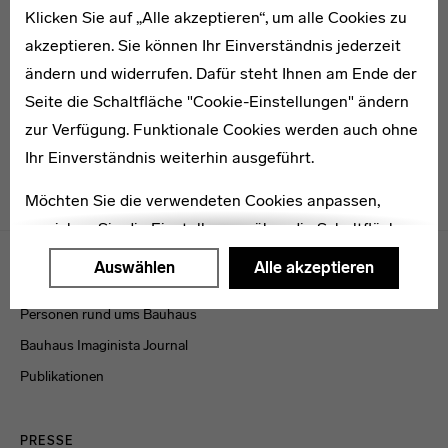
Klicken Sie auf „Alle akzeptieren“, um alle Cookies zu
1900–1979
akzeptieren. Sie können Ihr Einverständnis jederzeit
Kurt Nandtke
ändern und widerrufen. Dafür steht Ihnen am Ende der
Seite die Schaltfläche "Cookie-Einstellungen" ändern
zur Verfügung. Funktionale Cookies werden auch ohne
Ihr Einverständnis weiterhin ausgeführt.
Möchten Sie die verwendeten Cookies anpassen,
erreichen Sie die Einstellungen über die Schaltfläche
Menulinks
"Auswählen".
Auswählen
Alle akzeptieren
VERÖFFENTLICHUNGEN
Weitere Informationen finden Sie in unseren
Personen rund ums Bauhaus
Datenschutzerklärung
oder dem
Impressum
.
Bauhaus Imaginista Journal
Publikationen
PRESSE