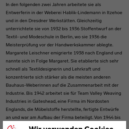
In den folgenden zwei Jahren arbeitete sie als
Entwerferin in der Weberei Hablik-Lindemann in Itzehoe
und in den Dresdner Werkstätten. Gleichzeitig
unterrichtete sie von 1932 bis 1936 Stoffentwurf an der
Textil- und Modeschule in Berlin, wo sie 1936 die
Meisterprüfung vor der Handwerkskammer ablegte.
Margarete Leischner emigrierte 1938 nach England und
nannte sich in Folge Margaret. Sie etablierte sich sehr
schnell als Textildesignerin und Lehrkraft und
konzentrierte sich stärker als die meisten anderen
Bauhaus-Weberinnen auf die Zusammenarbeit mit der
Industrie. Bis 1942 arbeitet sie für Team Valley Weaving
Industries in Gateshead, eine Firma im Nordosten
Englands, die Möbelstoffe herstellte, fertigte Entwürfe
an und war am Aufbau der Firma beteiligt. Von 1944 bis
1950 entwarf und entwickelte sie neue Garne bei R.