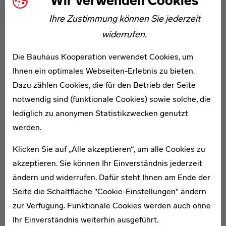
Wir verwenden Cookies
Greg and Co. in Stockport und Kunststoffbezüge für
Ihre Zustimmung können Sie jederzeit
Autositze bei Fothergill and Harvey. Von 1948 bis 1963
widerrufen.
war sie Senior Lecturer im Royal College of Art in
London und leitete dort die Webabteilung. In den
Die Bauhaus Kooperation verwendet Cookies, um
1950er- und 1960er-Jahren war sie für diverse britische
Ihnen ein optimales Webseiten-Erlebnis zu bieten.
Firmen künstlerisch und beratend tätig: Sie entwarf
Dazu zählen Cookies, die für den Betrieb der Seite
einen Bezug mit dem Namen „Checkmate“ für die
notwendig sind (funktionale Cookies) sowie solche, die
Innenausstattung der Fluggesellschaft BOAC, beriet
lediglich zu anonymen Statistikzwecken genutzt
den Hersteller von Harris und Donegal Tweeds, Guy
werden.
Rogers, bei der Entwicklung von Möbelbezugsstoffen,
entwarf für Irish Ropes Ltd. eine sehr erfolgreiche
Klicken Sie auf „Alle akzeptieren“, um alle Cookies zu
Kollektion von strapazierfähigen Sisalteppichen unter
akzeptieren. Sie können Ihr Einverständnis jederzeit
dem Namen „Tintawn“ und entwickelte Acrylfasern für
ändern und widerrufen. Dafür steht Ihnen am Ende der
Chemstrand Ltd. 1955 reiste sie nach Kaschmir, um die
Seite die Schaltfläche "Cookie-Einstellungen" ändern
dortige Handwebstuhlindustrie zu beraten.
zur Verfügung. Funktionale Cookies werden auch ohne
Leischner war Gründungsmitglied der Textile Group of
Ihr Einverständnis weiterhin ausgeführt.