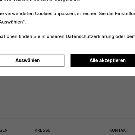
WEITERE ARTIKEL ZUM THEMA
ie verwendeten Cookies anpassen, erreichen Sie die Einstellu
"Auswählen".
* 1895
Gertrud Meyer-Haeckel
mationen finden Sie in unseren
Datenschutzerklärung
oder de
Auswählen
Alle akzeptieren
NGEN
PRESSE
KONTAKT