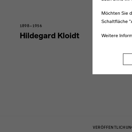
Möchten Sie d
Schaltfläche 
1898–1956
Hildegard Kloidt
Weitere Infor
Menulinks
VERÖFFENTLICHU