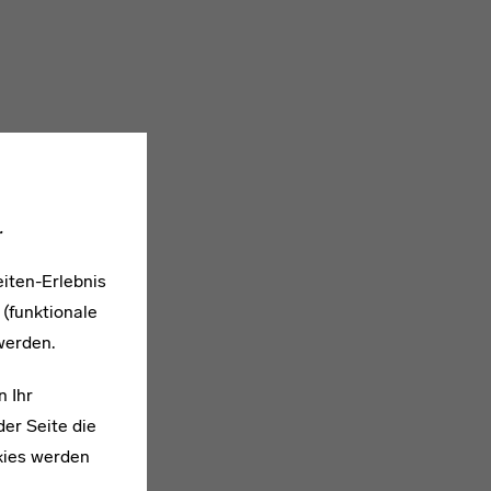
.
iten-Erlebnis
 (funktionale
werden.
n Ihr
er Seite die
kies werden