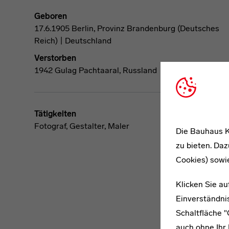
Geboren
17.6.1905 Berlin, Provinz Brandenburg (Deutsches
Reich) | Deutschland
Verstorben
1942 Gulag Pachtaaral, Russland
Tätigkeiten
Fotograf, Gestalter, Maler
Die Bauhaus K
zu bieten. Daz
Cookies) sowi
Klicken Sie au
Einverständnis
Schaltfläche 
auch ohne Ihr 