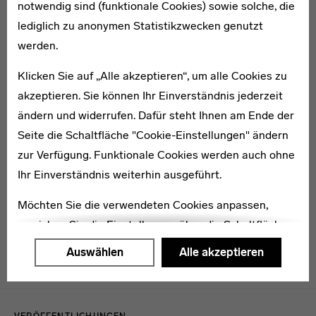
notwendig sind (funktionale Cookies) sowie solche, die
lediglich zu anonymen Statistikzwecken genutzt
werden.
Ferdinand Gowa
Klicken Sie auf „Alle akzeptieren“, um alle Cookies zu
akzeptieren. Sie können Ihr Einverständnis jederzeit
ändern und widerrufen. Dafür steht Ihnen am Ende der
Seite die Schaltfläche "Cookie-Einstellungen" ändern
zur Verfügung. Funktionale Cookies werden auch ohne
Angela Harnak
Ihr Einverständnis weiterhin ausgeführt.
Möchten Sie die verwendeten Cookies anpassen,
erreichen Sie die Einstellungen über die Schaltfläche
"Auswählen".
Auswählen
Alle akzeptieren
Weitere Informationen finden Sie in unseren
Menulinks
Datenschutzerklärung
oder dem
Impressum
.