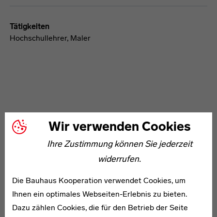
Tätigkeiten
Hochschullehrer, Maler
Wir verwenden Cookies
WEITERE ARTIKEL ZUM THEMA
Ihre Zustimmung können Sie jederzeit
widerrufen.
1907–1985
Otto Berenbrock
Die Bauhaus Kooperation verwendet Cookies, um
Ihnen ein optimales Webseiten-Erlebnis zu bieten.
Dazu zählen Cookies, die für den Betrieb der Seite