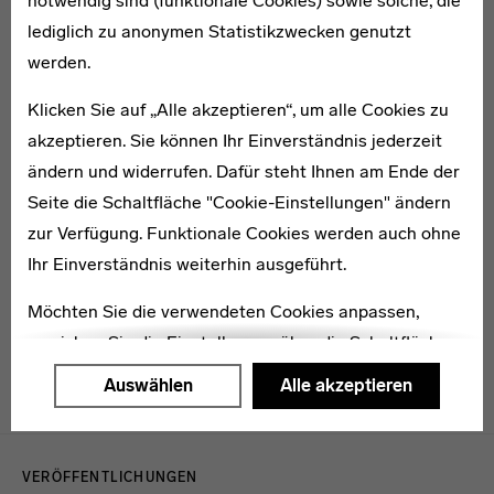
notwendig sind (funktionale Cookies) sowie solche, die
* 1912
lediglich zu anonymen Statistikzwecken genutzt
Herbert Engemann
werden.
Klicken Sie auf „Alle akzeptieren“, um alle Cookies zu
akzeptieren. Sie können Ihr Einverständnis jederzeit
ändern und widerrufen. Dafür steht Ihnen am Ende der
Seite die Schaltfläche "Cookie-Einstellungen" ändern
1911–1978
zur Verfügung. Funktionale Cookies werden auch ohne
Albert Kahmke
Ihr Einverständnis weiterhin ausgeführt.
Möchten Sie die verwendeten Cookies anpassen,
erreichen Sie die Einstellungen über die Schaltfläche
"Auswählen".
Auswählen
Alle akzeptieren
Weitere Informationen finden Sie in unseren
Menulinks
Datenschutzerklärung
oder dem
Impressum
.
VERÖFFENTLICHUNGEN