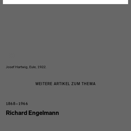
Weitere Informationen finden Sie in unseren
Datenschutzerklärung
oder dem
Impressum
.
Josef Hartwig, Eule, 1922.
WEITERE ARTIKEL ZUM THEMA
1868–1966
Richard Engelmann