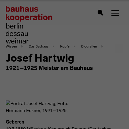
Zeigt 
Suche
Wissen
Das Bauhaus
Köpfe
Biografien
Josef Hartwig
1921–1925 Meister am Bauhaus
Geboren
19.3.1880 München, Königreich Bayern (Deutsches