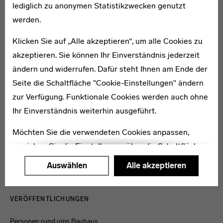
Edvard Heiberg
lediglich zu anonymen Statistikzwecken genutzt
werden.
Klicken Sie auf „Alle akzeptieren“, um alle Cookies zu
akzeptieren. Sie können Ihr Einverständnis jederzeit
ändern und widerrufen. Dafür steht Ihnen am Ende der
1904–1958
Seite die Schaltfläche "Cookie-Einstellungen" ändern
Fritz Heinze
zur Verfügung. Funktionale Cookies werden auch ohne
Ihr Einverständnis weiterhin ausgeführt.
Möchten Sie die verwendeten Cookies anpassen,
erreichen Sie die Einstellungen über die Schaltfläche
"Auswählen".
Auswählen
Alle akzeptieren
Weitere Informationen finden Sie in unseren
Menulinks
Datenschutzerklärung
oder dem
Impressum
.
VERÖFFENTLICHUNGEN
Personen rund ums Bauhaus