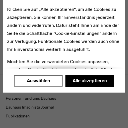
Klicken Sie auf „Alle akzeptieren“, um alle Cookies zu
akzeptieren. Sie können Ihr Einverständnis jederzeit
Karl Gläser
ändern und widerrufen. Dafür steht Ihnen am Ende der
Seite die Schaltfläche "Cookie-Einstellungen" ändern
zur Verfügung. Funktionale Cookies werden auch ohne
Ihr Einverständnis weiterhin ausgeführt.
Möchten Sie die verwendeten Cookies anpassen,
erreichen Sie die Einstellungen über die Schaltfläche
Menulinks
"Auswählen".
Auswählen
Alle akzeptieren
VERÖFFENTLICHUNGEN
Weitere Informationen finden Sie in unseren
Datenschutzerklärung
oder dem
Impressum
.
Personen rund ums Bauhaus
Bauhaus Imaginista Journal
Publikationen