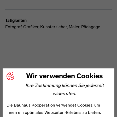
Tätigkeiten
Fotograf, Grafiker, Kunsterzieher, Maler, Pädagoge
Wir verwenden Cookies
WEITERE ARTIKEL ZUM THEMA
Ihre Zustimmung können Sie jederzeit
* 1892
widerrufen.
Rudolf Baumann
Die Bauhaus Kooperation verwendet Cookies, um
Ihnen ein optimales Webseiten-Erlebnis zu bieten.