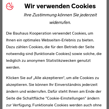
Wir verwenden Cookies
Ihre Zustimmung können Sie jederzeit
widerrufen.
WEITERE ARTIKEL ZUM THEMA
Die Bauhaus Kooperation verwendet Cookies, um
Ihnen ein optimales Webseiten-Erlebnis zu bieten.
1898–1982
Dazu zählen Cookies, die für den Betrieb der Seite
Peter Keler
notwendig sind (funktionale Cookies) sowie solche, die
lediglich zu anonymen Statistikzwecken genutzt
Kelers berühmtestes Werk ist eine Wiege für die erste
werden.
Bauhaus-Ausstellung 1923. An ihr wendete er die
typische Zuordnung der Grundfarben Rot, Gelb, Blau zu
Klicken Sie auf „Alle akzeptieren“, um alle Cookies zu
den Grundformen Quadrat, Dreieck, Kreis an.
akzeptieren. Sie können Ihr Einverständnis jederzeit
ändern und widerrufen. Dafür steht Ihnen am Ende der
1899–1975
Seite die Schaltfläche "Cookie-Einstellungen" ändern
Fritz Kuhr
zur Verfügung. Funktionale Cookies werden auch ohne