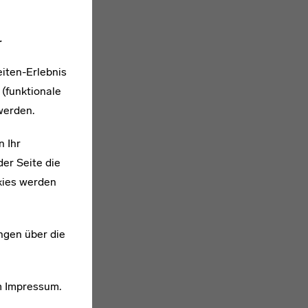
.
iten-Erlebnis
 (funktionale
werden.
n Ihr
er Seite die
kies werden
ngen über die
m
Impressum
.