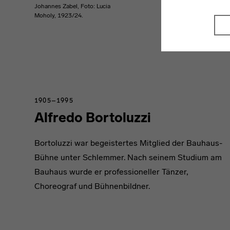
Johannes Zabel, Foto: Lucia
Moholy, 1923/24.
1905–1995
Alfredo Bortoluzzi
Bortoluzzi war begeistertes Mitglied der Bauhaus-
Bühne unter Schlemmer. Nach seinem Studium am
Bauhaus wurde er professioneller Tänzer,
Choreograf und Bühnenbildner.