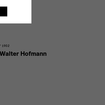
* 1902
Walter Hofmann