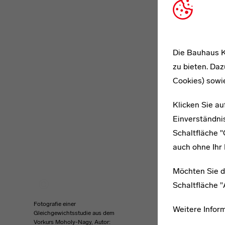
Die Bauhaus K
zu bieten. Daz
Cookies) sowi
Klicken Sie au
Einverständnis
Schaltfläche 
auch ohne Ihr 
Möchten Sie d
Schaltfläche 
Fotografie einer
Weitere Infor
Gleichgewichtsstudie aus dem
Vorkurs Moholy-Nagy, Autor: