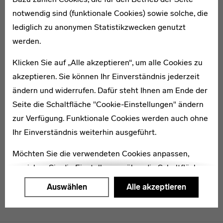
notwendig sind (funktionale Cookies) sowie solche, die
lediglich zu anonymen Statistikzwecken genutzt
* 1899
werden.
Walther Heller
Klicken Sie auf „Alle akzeptieren“, um alle Cookies zu
akzeptieren. Sie können Ihr Einverständnis jederzeit
ändern und widerrufen. Dafür steht Ihnen am Ende der
Seite die Schaltfläche "Cookie-Einstellungen" ändern
zur Verfügung. Funktionale Cookies werden auch ohne
1907–1989
Hans Jaenisch
Ihr Einverständnis weiterhin ausgeführt.
Möchten Sie die verwendeten Cookies anpassen,
erreichen Sie die Einstellungen über die Schaltfläche
"Auswählen".
Auswählen
Alle akzeptieren
Weitere Informationen finden Sie in unseren
Datenschutzerklärung
oder dem
Impressum
.