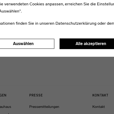
ie verwendeten Cookies anpassen, erreichen Sie die Einstellu
1888–1976
"Auswählen".
Hans Richter
mationen finden Sie in unseren
Datenschutzerklärung
oder de
Auswählen
Alle akzeptieren
NGEN
PRESSE
KONTAKT
Bauhaus
Pressemitteilungen
Kontakt