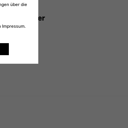
ngen über die
1906–1965
Tibor Weiner
m
Impressum
.