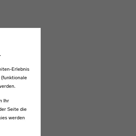
.
iten-Erlebnis
 (funktionale
werden.
n Ihr
er Seite die
kies werden