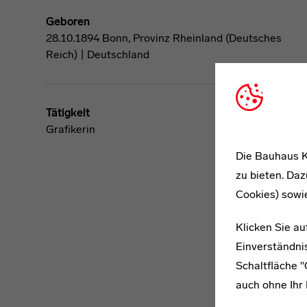
Geboren
28.10.1894 Bonn, Provinz Rheinland (Deutsches
Reich) | Deutschland
Tätigkeit
Grafikerin
Die Bauhaus K
zu bieten. Daz
Cookies) sowi
Klicken Sie au
Einverständnis
Schaltfläche 
auch ohne Ihr 