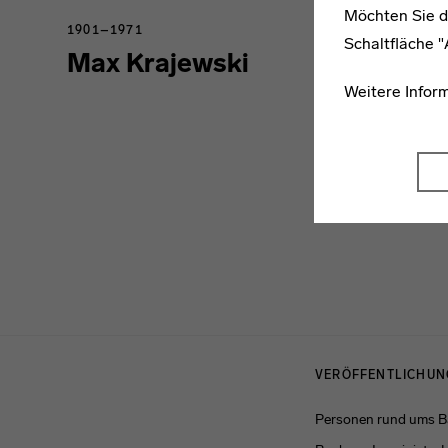
Möchten Sie d
1901–1971
Schaltfläche 
Max Krajewski
Weitere Infor
Menulinks
VERÖFFENTLICHU
Personen rund ums 