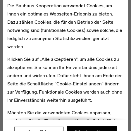
Die Bauhaus Kooperation verwendet Cookies, um
Aufmerksamkeit in der zeitgenössischen Presse und
Ihnen ein optimales Webseiten-Erlebnis zu bieten.
waren mit eigenen Exponaten auf der Pariser
Dazu zählen Cookies, die für den Betrieb der Seite
Weltausstellung 1937 vertreten.
notwendig sind (funktionale Cookies) sowie solche, die
1941 wurde die Tochter Jutta, vier Jahre später der
lediglich zu anonymen Statistikzwecken genutzt
Sohn Tom in Jerusalem geboren. Am 31. Januar 1948
werden.
verunglückte Heinz Schwerin während seines Dienstes
für die Hagana (dt. Verteidigung, Vorläufer der
Klicken Sie auf „Alle akzeptieren“, um alle Cookies zu
israelischen Armee) im israelischen
akzeptieren. Sie können Ihr Einverständnis jederzeit
Unabhängigkeitskrieg und starb am 3. Februar an den
ändern und widerrufen. Dafür steht Ihnen am Ende der
Folgen. [AG 2015]
Seite die Schaltfläche "Cookie-Einstellungen" ändern
zur Verfügung. Funktionale Cookies werden auch ohne
Ihr Einverständnis weiterhin ausgeführt.
Literatur:
· Ausstellung „Vom Bauhaus nach Palästina: Chanan Frenkel – Ricarda und
Möchten Sie die verwendeten Cookies anpassen,
Heinz Schwerin“, Stiftung Bauhaus Dessau, Meisterhaus Muche/Schlemmer,
erreichen Sie die Einstellungen über die Schaltfläche
26. Juni bis 13. Oktober 2013.
· Udi Katzmann (2011): Wege ins Gelobte Land, Bauhaus: Die Zeitschrift der
"Auswählen".
Stiftung Bauhaus Dessau, Heft 2.