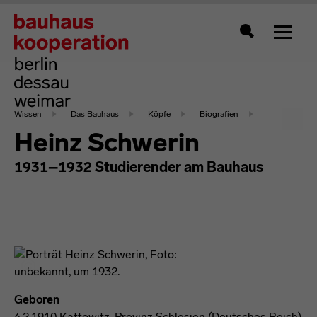
Zeigt 
Suche
Wissen
Das Bauhaus
Köpfe
Biografien
Heinz Schwerin
1931–1932 Studierender am Bauhaus
Geboren
4.2.1910 Kattowitz, Provinz Schlesien (Deutsches Reich)