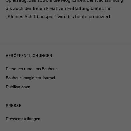
Spielzeug, das sowohl die Möglichkeit der Nachahmung
als auch der freien kreativen Entfaltung bietet. Ihr
„Kleines Schiffbauspiel“ wird bis heute produziert.
Menulinks
VERÖFFENTLICHUNGEN
Personen rund ums Bauhaus
Bauhaus Imaginista Journal
Publikationen
PRESSE
Pressemitteilungen