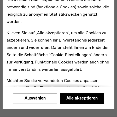
notwendig sind (funktionale Cookies) sowie solche, die
lediglich zu anonymen Statistikzwecken genutzt
1895–1984
werden.
Ursula Schneider
Klicken Sie auf „Alle akzeptieren“, um alle Cookies zu
akzeptieren. Sie können Ihr Einverständnis jederzeit
ändern und widerrufen. Dafür steht Ihnen am Ende der
Seite die Schaltfläche "Cookie-Einstellungen" ändern
zur Verfügung. Funktionale Cookies werden auch ohne
* 1891
Friedrich Schönfeld
Ihr Einverständnis weiterhin ausgeführt.
Möchten Sie die verwendeten Cookies anpassen,
erreichen Sie die Einstellungen über die Schaltfläche
"Auswählen".
Auswählen
Alle akzeptieren
Weitere Informationen finden Sie in unseren
Datenschutzerklärung
oder dem
Impressum
.