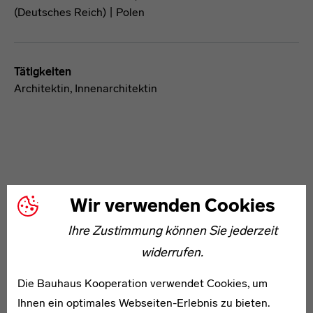
(Deutsches Reich) | Polen
Tätigkeiten
Architektin, Innenarchitektin
Wir verwenden Cookies
WEITERE ARTIKEL ZUM THEMA
Ihre Zustimmung können Sie jederzeit
widerrufen.
* 1895
Erna Ludovici
Die Bauhaus Kooperation verwendet Cookies, um
Ihnen ein optimales Webseiten-Erlebnis zu bieten.