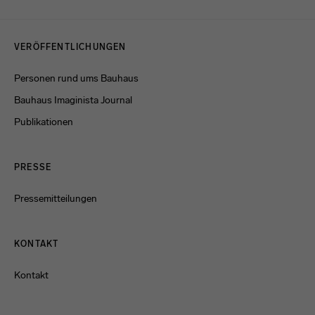
Datenschutzerklärung
oder dem
Impressum
.
Menulinks
VERÖFFENTLICHUNGEN
Personen rund ums Bauhaus
Bauhaus Imaginista Journal
Publikationen
PRESSE
Pressemitteilungen
KONTAKT
Kontakt