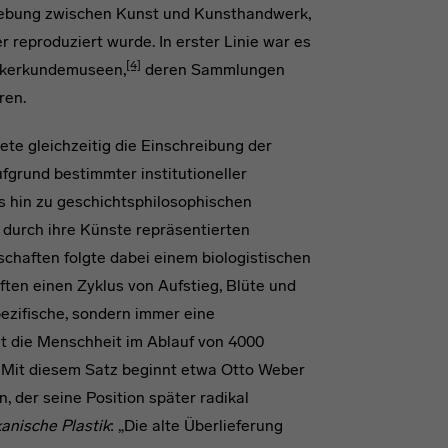
fhebung zwischen Kunst und Kunsthandwerk,
r reproduziert wurde. In erster Linie war es
[4]
ölkerkundemuseen,
deren Sammlungen
ren.
te gleichzeitig die Einschreibung der
ufgrund bestimmter institutioneller
 hin zu geschichtsphilosophischen
r durch ihre Künste repräsentierten
chaften folgte dabei einem biologistischen
ten einen Zyklus von Aufstieg, Blüte und
pezifische, sondern immer eine
at die Menschheit im Ablauf von 4000
Mit diesem Satz beginnt etwa Otto Weber
n, der seine Position später radikal
kanische Plastik
: „Die alte Überlieferung