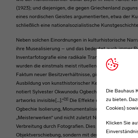
(1923); und diejenigen, die gegen Griechenland zugun
eines nordischen Geistes argumentierten, etwa der Kun
schließlich eine nationalsozialistische Kunstgeschichte
Neben solchen Einordnungen in kulturhistorische Narra
ihre Musealisierung – und das bedeutet auch immer B
Inventarfotografie eine radikale Transformation. Abgel
wurden die einstmals meist rituellen Objekte zu Skulp
Faktum neuer Besitzverhältnisse, ging damit auch ein
Ausbildung von kunsthistorischer Kennerschaft einher.
Die Bauhaus K
notiert Sylvester Okwunodu Ogbechie: „This dispensati
zu bieten. Daz
[9]
artworks invisible[…].“
Die Effekte einer solchen De-
Cookies) sowi
Ogbechie Isolierung, Monumentalisierung, Individualisie
„Meisterwerken“ und nicht zuletzt Normalisierung dies
Klicken Sie au
Verbreitung durch Fotografien. Dies zeigt sich nicht n
Einverständnis
Objektverschiebung, sondern mit dem Stil und Präfere