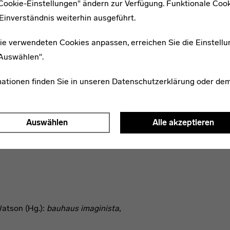
"Cookie-Einstellungen" ändern zur Verfügung. Funktionale Coo
[10]
 Überführung in die Zweidimensionalität
Einverständnis weiterhin ausgeführt.
echens, des Reproduzierens die Muster der
bei diese sogenannten Ornamente in ihren
ie verwendeten Cookies anpassen, erreichen Sie die Einstellu
gsformen waren und sind. In den 1930er-
"Auswählen".
isiert: „Diese Isolierung des
ichenden, nur ästhetischen Standpunkt,
mationen finden Sie in unseren
Datenschutzerklärung
oder de
[11]
men und Stile gemindert wurde.“
ische Betrachtung dieser Gegenstände.
Auswählen
Alle akzeptieren
Watson (Hg.):
bauhaus imaginista
,