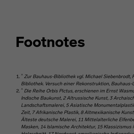
Footnotes
^
Zur Bauhaus-Bibliothek vgl. Michael Siebenbrodt, 
Bibliothek. Versuch einer Rekonstruktion
, Bauhaus-U
^
Die Reihe
Orbis Pictus
, erschienen im Ernst Wasmu
Indische Baukunst
, 2
Altrussische Kunst
, 3
Archaisch
Landschaftsmalerei
, 5
Asiatische Monumentalplasti
Zeit
, 7
Afrikanische Plastik
, 8
Altmexikanische Kunst
Älteste deutsche Malerei
, 11
Mittelalterliche Elfenb
Masken
, 14
Islamische Architektur
, 15
Klassizismus 
Holzschnitt
, 17
Nordwest-amerikanische Indianerku