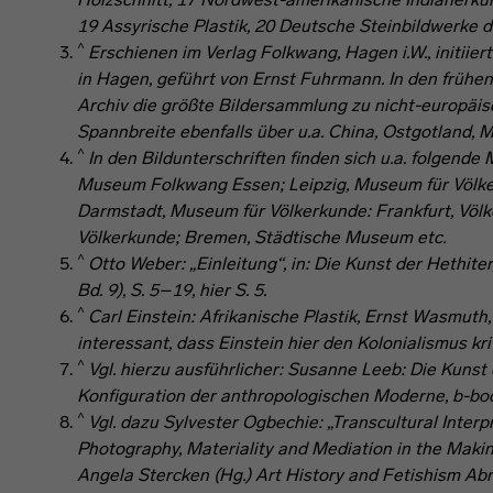
19
Assyrische Plastik
, 20
Deutsche Steinbildwerke d
^
Erschienen im Verlag Folkwang, Hagen i.W., initii
in Hagen, geführt von Ernst Fuhrmann. In den früh
Archiv die größte Bildersammlung zu nicht-europäis
Spannbreite ebenfalls über u.a. China, Ostgotland, M
^
In den Bildunterschriften finden sich u.a. folgend
Museum Folkwang Essen; Leipzig, Museum für Völke
Darmstadt, Museum für Völkerkunde: Frankfurt, Vö
Völkerkunde; Bremen, Städtische Museum etc.
^
Otto Weber: „Einleitung“, in:
Die Kunst der Hethiter
Bd. 9), S. 5–19, hier S. 5.
^
Carl Einstein:
Afrikanische Plastik
, Ernst Wasmuth, B
interessant, dass Einstein hier den Kolonialismus krit
^
Vgl. hierzu ausführlicher: Susanne Leeb:
Die Kunst 
Konfiguration der anthropologischen Moderne
, b-bo
^
Vgl. dazu Sylvester Ogbechie: „Transcultural Interpr
Photography, Materiality and Mediation in the Making 
Angela Stercken (Hg.)
Art History and Fetishism Abr