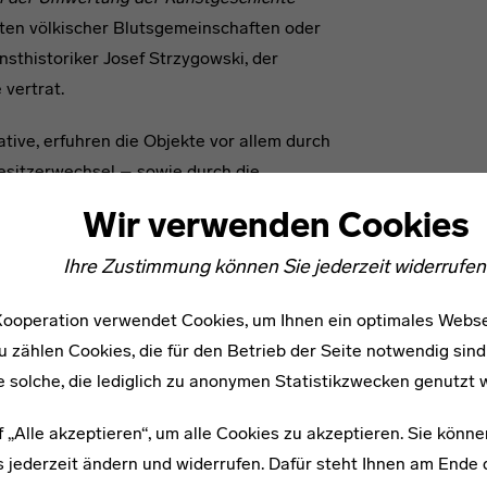
sten völkischer Blutsgemeinschaften oder
sthistoriker Josef Strzygowski, der
 vertrat.
tive, erfuhren die Objekte vor allem durch
esitzerwechsel – sowie durch die
ichtet vor möglichst neutralem Grund,
Wir verwenden Cookies
turen transformiert. Mit dem grundlegenden
e neue Warenförmigkeit sowie die
Ihre Zustimmung können Sie jederzeit widerrufen
[8]
Analog zum Fetischbegriff von Karl Marx
ooperation verwendet Cookies, um Ihnen ein optimales Webse
on renders the real producers of african
u zählen Cookies, die für den Betrieb der Seite notwendig sind
 und Rekontextualisierung waren gemäß
e solche, die lediglich zu anonymen Statistikzwecken genutzt 
rung, Formalisierung, Identifizierung von
er neuen Objektkategorie über die
f „Alle akzeptieren“, um alle Cookies zu akzeptieren. Sie könne
ur an der oben genannten
 jederzeit ändern und widerrufen. Dafür steht Ihnen am Ende d
nz von Form auch eine Betrachtung solcher