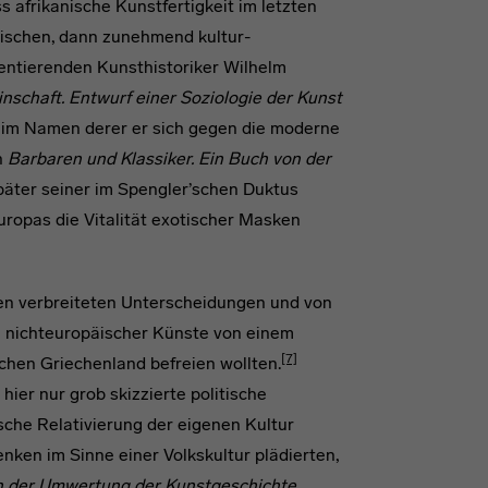
s afrikanische Kunstfertigkeit im letzten
tischen, dann zunehmend kultur-
mentierenden Kunsthistoriker Wilhelm
nschaft. Entwurf einer Soziologie der Kunst
l, im Namen derer er sich gegen die moderne
n
Barbaren und Klassiker. Ein Buch von der
päter seiner im Spengler’schen Duktus
ropas die Vitalität exotischer Masken
ten verbreiteten Unterscheidungen und von
on nichteuropäischer Künste von einem
[7]
chen Griechenland befreien wollten.
hier nur grob skizzierte politische
ische Relativierung der eigenen Kultur
nken im Sinne einer Volkskultur plädierten,
n der Umwertung der Kunstgeschichte