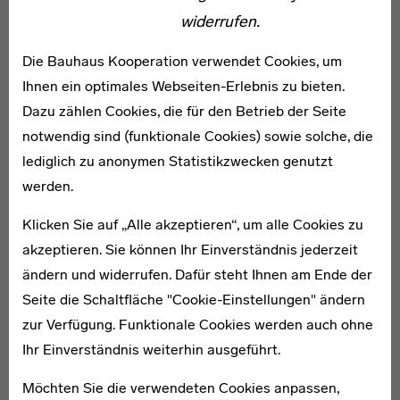
widerrufen.
WEITERE ARTIKEL ZUM THEMA
Die Bauhaus Kooperation verwendet Cookies, um
Ihnen ein optimales Webseiten-Erlebnis zu bieten.
„Der Schlag gegen das Bauhaus“
Dazu zählen Cookies, die für den Betrieb der Seite
notwendig sind (funktionale Cookies) sowie solche, die
Das Studium am Dessauer Bauhaus endete für das
lediglich zu anonymen Statistikzwecken genutzt
Ehepaar Yamawaki mit der Schließung des Standortes
werden.
Dessau. Auf dem Weg zurück nach Japan befand sich
auch die Fotomontage „Der Schlag gegen das Bauhaus“
Klicken Sie auf „Alle akzeptieren“, um alle Cookies zu
im Gepäck. Sie wurde erstmalig in der
akzeptieren. Sie können Ihr Einverständnis jederzeit
Architekturzeitschrift
Kokusai kenchiku
im Dezember
ändern und widerrufen. Dafür steht Ihnen am Ende der
1932 veröffentlicht. Die Collage selbst beließ Iwao
Seite die Schaltfläche "Cookie-Einstellungen" ändern
unkommentiert und ließ sie hiermit für sich selbst
zur Verfügung. Funktionale Cookies werden auch ohne
sprechen.
Ihr Einverständnis weiterhin ausgeführt.
Möchten Sie die verwendeten Cookies anpassen,