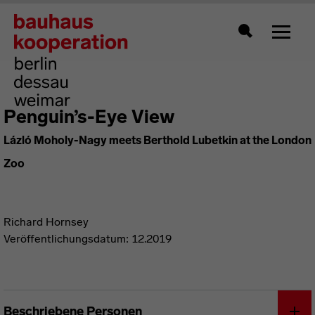
Zeigt 
Suche
Penguin’s-Eye View
Lázló Moholy-Nagy meets Berthold Lubetkin at the London
Zoo
Richard Hornsey
Veröffentlichungsdatum: 12.2019
Beschriebene Personen