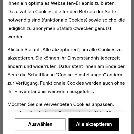
WEITERE ARTIKEL ZUM THEMA
Ihnen ein optimales Webseiten-Erlebnis zu bieten.
Dazu zählen Cookies, die für den Betrieb der Seite
notwendig sind (funktionale Cookies) sowie solche, die
The Bauhaus and the Tea Ceremony
lediglich zu anonymen Statistikzwecken genutzt
werden.
Klicken Sie auf „Alle akzeptieren“, um alle Cookies zu
akzeptieren. Sie können Ihr Einverständnis jederzeit
ändern und widerrufen. Dafür steht Ihnen am Ende der
Seite die Schaltfläche "Cookie-Einstellungen" ändern
zur Verfügung. Funktionale Cookies werden auch ohne
Ihr Einverständnis weiterhin ausgeführt.
Möchten Sie die verwendeten Cookies anpassen,
erreichen Sie die Einstellungen über die Schaltfläche
"Auswählen".
Auswählen
Alle akzeptieren
Weitere Informationen finden Sie in unseren