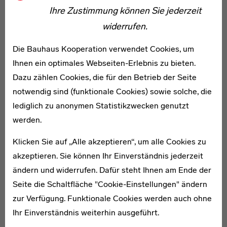
Ihre Zustimmung können Sie jederzeit
“Every Moment Is a Moment of Learning”
widerrufen.
Die Bauhaus Kooperation verwendet Cookies, um
„I felt as if I had made a step and maybe a new form.
Ihnen ein optimales Webseiten-Erlebnis zu bieten.
These evolved from a study of Peruvian techniques, out
Dazu zählen Cookies, die für den Betrieb der Seite
of twining and twisting. Out of that came my new way of
notwendig sind (funktionale Cookies) sowie solche, die
working, of dividing and separating the piece.” Lenore
lediglich zu anonymen Statistikzwecken genutzt
Tawneys Webstücke sind im Sinne eines (westlichen)
werden.
Handwerks nicht zweckorientiert; sie bewegen sich
außerhalb der traditionellen europäischen Webregeln
Klicken Sie auf „Alle akzeptieren“, um alle Cookies zu
und versuchen indigenen Objekten und
akzeptieren. Sie können Ihr Einverständnis jederzeit
Handwerkstechniken nachzuspüren. Dieser Essay zeigt
ändern und widerrufen. Dafür steht Ihnen am Ende der
wie Tawney ihren ganz eigenen Weg in der Fiber Art
Seite die Schaltfläche "Cookie-Einstellungen" ändern
verfolgte, indem sie amerindische Impulse mit
zur Verfügung. Funktionale Cookies werden auch ohne
Taoistischen Raumkonzepten und Bauhausideen
Ihr Einverständnis weiterhin ausgeführt.
verwob.