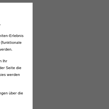
.
iten-Erlebnis
 (funktionale
werden.
n Ihr
er Seite die
kies werden
ngen über die