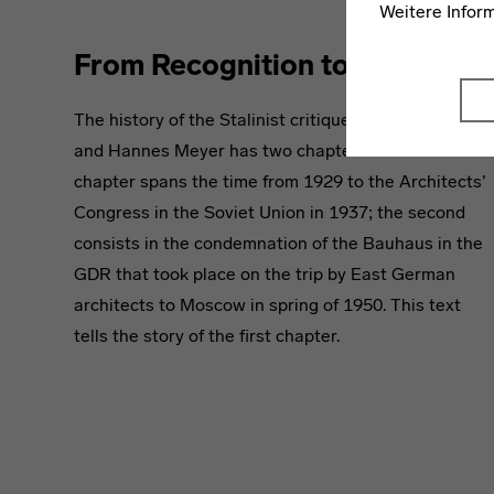
Weitere Infor
From Recognition to Rejection
The history of the Stalinist critique of the Bauhaus
and Hannes Meyer has two chapters. The first
chapter spans the time from 1929 to the Architects’
Congress in the Soviet Union in 1937; the second
consists in the condemnation of the Bauhaus in the
GDR that took place on the trip by East German
architects to Moscow in spring of 1950. This text
tells the story of the first chapter.