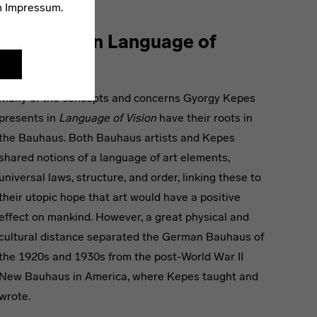
m
Impressum
.
Synthesis in Language of
Vision
Many of the concepts and concerns Gyorgy Kepes
presents in
Language of Vision
have their roots in
the Bauhaus. Both Bauhaus artists and Kepes
shared notions of a language of art elements,
universal laws, structure, and order, linking these to
their utopic hope that art would have a positive
effect on mankind. However, a great physical and
cultural distance separated the German Bauhaus of
the 1920s and 1930s from the post-World War II
New Bauhaus in America, where Kepes taught and
wrote.