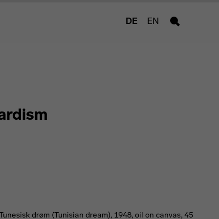
DE
EN
Suche
ardism