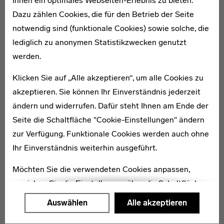
Ihnen ein optimales Webseiten-Erlebnis zu bieten.
WEITERE ARTIKEL ZUM THEMA
Dazu zählen Cookies, die für den Betrieb der Seite
notwendig sind (funktionale Cookies) sowie solche, die
A Virtual Cosmopolis
lediglich zu anonymen Statistikzwecken genutzt
werden.
Klicken Sie auf „Alle akzeptieren“, um alle Cookies zu
akzeptieren. Sie können Ihr Einverständnis jederzeit
ändern und widerrufen. Dafür steht Ihnen am Ende der
Seite die Schaltfläche "Cookie-Einstellungen" ändern
zur Verfügung. Funktionale Cookies werden auch ohne
Ihr Einverständnis weiterhin ausgeführt.
Möchten Sie die verwendeten Cookies anpassen,
erreichen Sie die Einstellungen über die Schaltfläche
"Auswählen".
Auswählen
Alle akzeptieren
Weitere Informationen finden Sie in unseren