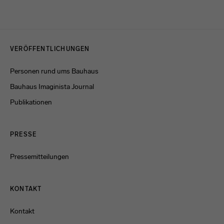
Datenschutzerklärung
oder dem
Impressum
.
Menulinks
VERÖFFENTLICHUNGEN
Personen rund ums Bauhaus
Bauhaus Imaginista Journal
Publikationen
PRESSE
Pressemitteilungen
KONTAKT
Kontakt