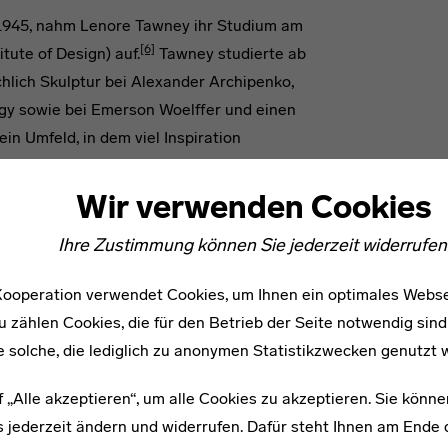
 1945, nahm Lenore Tawney ihr Studium am
[6]
ute of Design) auf.
Tawney studierte ab
lich Skulptur bei Alexander Archipenko,
gy sowie bei Emerson Woelffer und einen
n Umfeld, in dem viel Inspiration
urde: Das Interesse an
m deutschen Bauhaus aus über dessen
Wir verwenden Cookies
migriert. Wenngleich Lenore Tawney schon
Ihre Zustimmung können Sie jederzeit widerrufen
außereuropäischen, asiatischen und
 der Unterricht und die Begegnungen in
ooperation verwendet Cookies, um Ihnen ein optimales Webse
ssen und Einflüsse wurden gebündelt und
u zählen Cookies, die für den Betrieb der Seite notwendig sind
ttelte sogenannte Bauhaus-Pädagogik
e solche, die lediglich zu anonymen Statistikzwecken genutzt 
sse auf Tawney zu ihrer eigenen
h einem Sommerkurs 1947/48 bei
f „Alle akzeptieren“, um alle Cookies zu akzeptieren. Sie könne
onzentriertes Aufgehen in intensiver Arbeit
 jederzeit ändern und widerrufen. Dafür steht Ihnen am Ende d
[9]
Während das Bauhaus die Verbindung