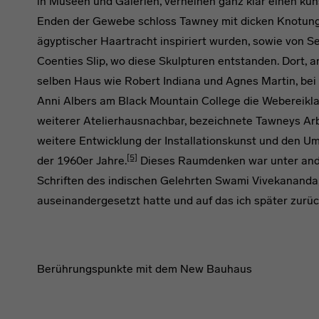
in Museen und Galerien, verneinen ganz klar einen k
Enden der Gewebe schloss Tawney mit dicken Knotung
ägyptischer Haartracht inspiriert wurden, sowie von
Coenties Slip, wo diese Skulpturen entstanden. Dort, 
selben Haus wie Robert Indiana und Agnes Martin, bei
Anni Albers am Black Mountain College die Webereikla
weiterer Atelierhausnachbar, bezeichnete Tawneys Arbe
weitere Entwicklung der Installationskunst und den U
[5]
der 1960er Jahre.
Dieses Raumdenken war unter ander
Schriften des indischen Gelehrten Swami Vivekananda,
auseinandergesetzt hatte und auf das ich später zur
Berührungspunkte mit dem New Bauhaus