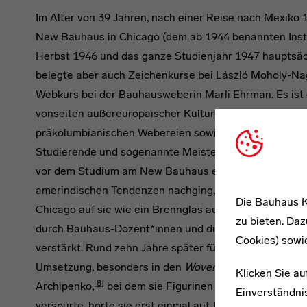
Im Alter von 39 Jahren, nach einer Reise nach Mexiko
New Bauhaus in Chicago (dem ab 1944 benannten Instit
Herbst 1946 und das ganze Studienjahr 1947 hauptsäch
belegte aber auch Zeichenkurse bei László Moholy-Na
Webkurs bei der Bauhausweberin Marli Ehrman. Es ist ei
vonseiten außereuropäischer Kulturen aufgenommen w
präkolumbianischen Webereien sowie an Asien ist vo
Studierende und sogenannte Meister mit in die USA e
vor dem Studium am New Bauhaus einem Interesse an 
[7]
amerindischen Tendenzen nachging,
so wirkten sich
Die Bauhaus K
Chicago auf sie wie ein Brennglas aus. Diverse Intere
zu bieten. Daz
durch Bauhaus-Dozent*innen und die durch sie vermi
Cookies) sowi
verstärkt. Rund zehn Jahre später führten diese Einflü
Umsetzung, besonders in den
Woven Forms
. Denn nac
Klicken Sie au
[8]
Archipenko,
bei dem sie Figurinen fertigte und ein k
Einverständnis
verspürte, hörte sie erst einmal auf, Kunst zu schaffen.