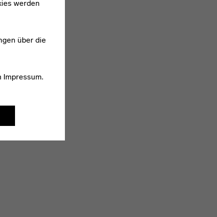
kies werden
ngen über die
m
Impressum
.