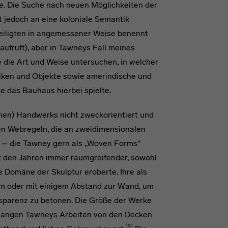
ie. Die Suche nach neuen Möglichkeiten der
st jedoch an eine koloniale Semantik
teiligten in angemessener Weise benennt
aufruft), aber in Tawneys Fall meines
e die Art und Weise untersuchen, in welcher
iken und Objekte sowie amerindische und
e das Bauhaus hierbei spielte.
hen) Handwerks nicht zweckorientiert und
en Webregeln, die an zweidimensionalen
– die Tawney gern als „Woven Forms“
 den Jahren immer raumgreifender, sowohl
ie Domäne der Skulptur eroberte. Ihre als
aum oder mit einigem Abstand zur Wand, um
nsparenz zu betonen. Die Größe der Werke
e hängen Tawneys Arbeiten von den Decken
[3]