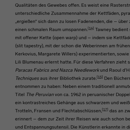
Qualitäten des Gewebes offen. Es weist eine Rasterstru
unterschiedliche Zusammennahme der Kettfäden, pyra
„ergießen“ sich dann zu losen Fadenenden, die – über
[14]
einen schmalen Raum umspannen.
Tawney bedient 
mit offener Kette (open warp) und – indem sie Kettfä
(slit tapestry), mit der schon die Weberinnen am frühe
Kerkovius, Margarete Willers) experimentierten, sowie
Lili Blumenau erlernt hatte. Für diese Verfahren zieht 
Paracas Fabrics and Nazca Needlework
und Raoul d’H
[15]
Techniques
aus ihrer Bibliothek zurate.
Den Büchern
entnommen zu haben: Neben einem traditionell anmu
Titel
The Peruvian
von ca. 1962 in peruanischer Doppe
ein kontrastreiches Gehänge aus schwarzem und weiße
[17]
Trotteln, Fransen und Flechtabschlüssen,
das an zw
erinnert – dem zur Zeit ihrer Reisen wie auch schon b
und Entspannungsutensil. Die Künstlerin erkannte in 