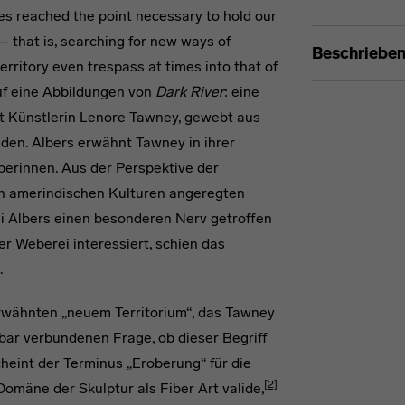
nces reached the point necessary to hold our
– that is, searching for new ways of
Beschriebe
ritory even trespass at times into that of
f eine Abbildungen von
Dark River
: eine
rt Künstlerin Lenore Tawney, gewebt aus
den. Albers erwähnt Tawney in ihrer
berinnen. Aus der Perspektive der
on amerindischen Kulturen angeregten
i Albers einen besonderen Nerv getroffen
r Weberei interessiert, schien das
.
rwähnten „neuem Territorium“, das Tawney
bar verbundenen Frage, ob dieser Begriff
heint der Terminus „Eroberung“ für die
[2]
omäne der Skulptur als Fiber Art valide,