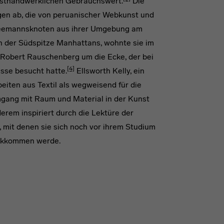
unsthandwerklichen Gebrauchswert.
Die
en ab, die von peruanischer Webkunst und
 Seemannsknoten aus ihrer Umgebung am
an der Südspitze Manhattans, wohnte sie im
 Robert Rauschenberg um die Ecke, der bei
[4]
sse besucht hatte.
Ellsworth Kelly, ein
iten aus Textil als wegweisend für die
mgang mit Raum und Material in der Kunst
em inspiriert durch die Lektüre der
 mit denen sie sich noch vor ihrem Studium
ückkommen werde.