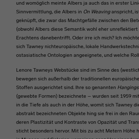
und womöglich meinte Albers ja auch das in erster Lin
Sinnvermittlung, die Albers in
On Weaving
anspricht, i
geknüpft, die zwar das Machtgefälle zwischen den Be
(obwohl Albers diese Semantik wohl eher unreflektiert 
Erachtens danebentrifft. Oder irre ich mich? Ich möcht
sich Tawney nichteuropäische, lokale Handwerkstechn
ostasiatische Ontologien angeeignete, und welche Roll
Lenore Tawneys Webstücke sind im Sinne des (westlic
bewegen sich außerhalb der traditionellen europäisch
Stoffen ausgerichtet sind. Ihre so genannten
Hangings
(gewebte Formen) bezeichnete – wurden seit 1959 mit
in die Tiefe als auch in der Höhe, womit sich Tawney d
abstrakt bezeichneten Objekte hing sie frei in den R
deren Plastizität und Kontraste von Opazität und Tra
sticht besonders hervor. Mit bis zu acht Metern Höh