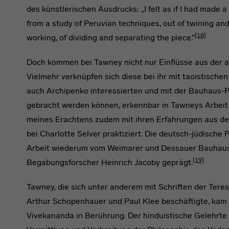
des künstlerischen Ausdrucks: „I felt as if I had made
from a study of Peruvian techniques, out of twining an
[18]
working, of dividing and separating the piece.”
Doch kommen bei Tawney nicht nur Einflüsse aus der
Vielmehr verknüpfen sich diese bei ihr mit taoistische
auch Archipenko interessierten und mit der Bauhaus-
gebracht werden können, erkennbar in Tawneys Arbei
meines Erachtens zudem mit ihren Erfahrungen aus der 
bei Charlotte Selver praktiziert. Die deutsch-jüdische
Arbeit wiederum vom Weimarer und Dessauer Bauhau
[19]
Begabungsforscher Heinrich Jacoby geprägt.
Tawney, die sich unter anderem mit Schriften der Tere
Arthur Schopenhauer und Paul Klee beschäftigte, kam
Vivekananda in Berührung. Der hinduistische Gelehrte