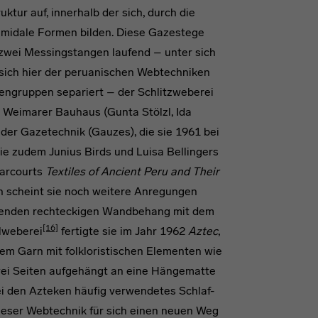
ktur auf, innerhalb der sich, durch die
midale Formen bilden. Diese Gazestege
 zwei Messingstangen laufend – unter sich
sich hier der peruanischen Webtechniken
dengruppen separiert – der Schlitzweberei
n Weimarer Bauhaus (Gunta Stölzl, Ida
 der Gazetechnik (Gauzes), die sie 1961 bei
sie zudem Junius Birds und Luisa Bellingers
arcourts
Textiles of Ancient Peru and Their
 scheint sie noch weitere Anregungen
tenden rechteckigen Wandbehang mit dem
[16]
lweberei
fertigte sie im Jahr 1962
Aztec
,
m Garn mit folkloristischen Elementen wie
ei Seiten aufgehängt an eine Hängematte
ei den Azteken häufig verwendetes Schlaf-
dieser Webtechnik für sich einen neuen Weg