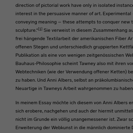
direction of pictorial work have only in isolated insta
interest in the persuasive manner of art. Experimental 
conveying meaning – these attempts to conquer new ter
[1]
sculpture.“
Sie verweist in diesem Zusammenhang au
frei hängende Textilarbeit der amerikanischen Fiber A
offenen Stegen und unterschiedlich gruppierten Kettfä
Publikation als eine von wenigen zeitgenössischen We
Bauhaus-Philosophie scheint Tawney also mit ihren v
Webtechniken (wie der Verwendung offener Ketten) be
zu haben. Und Anni Albers, selbst an präkolumbianische
Neuartige in Tawneys Arbeit wahrgenommen zu haben
In meinem Essay möchte ich diesem von Anni Albers e
sich erobere, nachgehen und auch der hiermit unmittel
nicht im Grunde ein völlig unangemessener ist. Zwar sc
Erweiterung der Webkunst in die männlich dominierte D