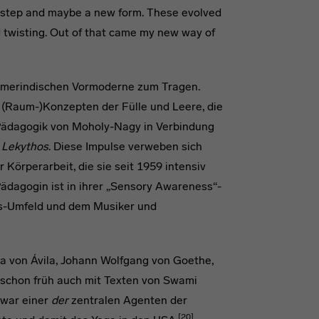
 a step and maybe a new form. These evolved
d twisting. Out of that came my new way of
 amerindischen Vormoderne zum Tragen.
n (Raum-)Konzepten der Fülle und Leere, die
Pädagogik von Moholy-Nagy in Verbindung
t
Lekythos
. Diese Impulse verweben sich
Körperarbeit, die sie seit 1959 intensiv
 Pädagogin ist in ihrer „Sensory Awareness“-
s-Umfeld und dem Musiker und
sa von Ávila, Johann Wolfgang von Goethe,
 schon früh auch mit Texten von Swami
 war einer
der
zentralen Agenten der
[20]