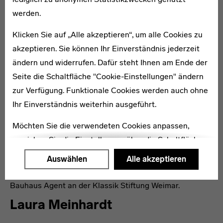
werden.
Valerie Stephani beschäftigt sich in ihrer Arbeit
insbesondere mit der Frage, wie Laien in gestalterische
Klicken Sie auf „Alle akzeptieren“, um alle Cookies zu
Prozesse eingebunden werden können. Vor ihrer Arbeit
akzeptieren. Sie können Ihr Einverständnis jederzeit
als Bauhaus Agentin studierte sie Produktdesign an der
ändern und widerrufen. Dafür steht Ihnen am Ende der
Bauhaus-Universität Weimar und arbeitete mehrere
Seite die Schaltfläche "Cookie-Einstellungen" ändern
Jahre am Institut für Partizipatives Gestalten / IPG in
zur Verfügung. Funktionale Cookies werden auch ohne
Oldenburg.
Ihr Einverständnis weiterhin ausgeführt.
Johannes Siebler
Möchten Sie die verwendeten Cookies anpassen,
erreichen Sie die Einstellungen über die Schaltfläche
Johannes Siebler studierte Visuelle Kommunikation und
"Auswählen".
Kunsterziehung als Doppelfach an der Bauhaus
Auswählen
Alle akzeptieren
Universität Weimar. Von 2016 bis 2020 arbeitete er als
Weitere Informationen finden Sie in unseren
Bauhaus Agent an der Klassik Stiftung Weimar.
Datenschutzerklärung
oder dem
Impressum
.
Laura Meinhardt