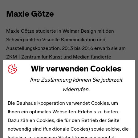
Maxie Götze
Maxie Götze studierte in Weimar Design mit den
Schwerpunkten Visuelle Kommunikation und
Ausstellungskonzeption. 2013 bis 2016 erwarb sie am
ZKM | Zentrum für Kunst und Medien fundierte
Kenntnisse der Gegenwartskunst und fand an der
Wir verwenden Cookies
Schnittstelle zwischen den Besucher*innen und dem
Ihre Zustimmung können Sie jederzeit
Museum ihre Faszination für eine nachhaltige und alle
widerrufen.
Bereiche umfassende Vermittlungsarbeit. Von 2016 bis
2020 war sie Weimarer Mitarbeiterin im Programm
Die Bauhaus Kooperation verwendet Cookies, um
Bauhaus Agenten und erkundete neue Wege in der
Ihnen ein optimales Webseiten-Erlebnis zu bieten.
partizipativen Museumsentwicklung.
Dazu zählen Cookies, die für den Betrieb der Seite
Valerie Stephani
notwendig sind (funktionale Cookies) sowie solche, die
lediglich zu anonymen Statistikzwecken genutzt