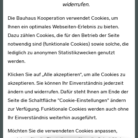
„bauhaus imaginista“ den experimentellen Umgang mit
widerrufen.
einer Vielzahl neuer Medien am Bauhaus in der
Die Bauhaus Kooperation verwendet Cookies, um
Fotografie und im Film, mit kinetischen Skulpturen,
Ihnen ein optimales Webseiten-Erlebnis zu bieten.
visuellen Apparaten und Soundexperimenten.
Dazu zählen Cookies, die für den Betrieb der Seite
Mehr erfahren
notwendig sind (funktionale Cookies) sowie solche, die
lediglich zu anonymen Statistikzwecken genutzt
werden.
Klicken Sie auf „Alle akzeptieren“, um alle Cookies zu
akzeptieren. Sie können Ihr Einverständnis jederzeit
ändern und widerrufen. Dafür steht Ihnen am Ende der
Seite die Schaltfläche "Cookie-Einstellungen" ändern
zur Verfügung. Funktionale Cookies werden auch ohne
Ihr Einverständnis weiterhin ausgeführt.
Möchten Sie die verwendeten Cookies anpassen,