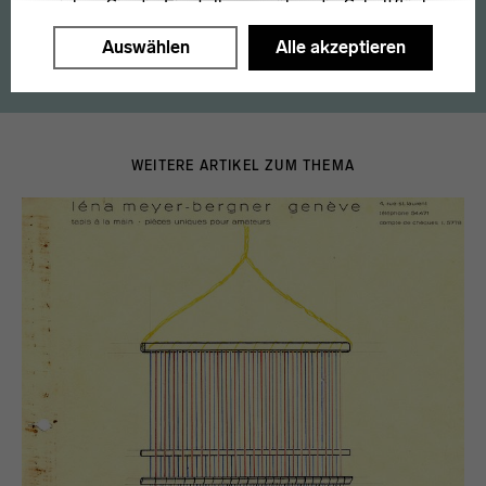
erreichen Sie die Einstellungen über die Schaltfläche
"Auswählen".
Auswählen
Alle akzeptieren
Weitere Informationen finden Sie in unseren
Datenschutzerklärung
oder dem
Impressum
.
WEITERE ARTIKEL ZUM THEMA