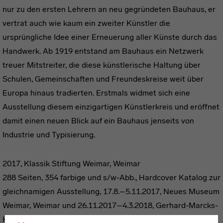
nur zu den ersten Lehrern an neu gegründeten Bauhaus, er
vertrat auch wie kaum ein zweiter Künstler die
ursprüngliche Idee einer Erneuerung aller Künste durch das
Handwerk. Ab 1919 entstand am Bauhaus ein Netzwerk
treuer Mitstreiter, die diese künstlerische Haltung über
Schulen, Gemeinschaften und Freundeskreise weit über
Europa hinaus tradierten. Erstmals widmet sich eine
Ausstellung diesem einzigartigen Künstlerkreis und eröffnet
damit einen neuen Blick auf ein Bauhaus jenseits von
Industrie und Typisierung.
2017, Klassik Stiftung Weimar, Weimar
288 Seiten, 354 farbige und s/w-Abb., Hardcover Katalog zur
gleichnamigen Ausstellung, 17.8.–5.11.2017, Neues Museum
Weimar, Weimar und 26.11.2017–4.3.2018, Gerhard-Marcks-
Haus, Bremen