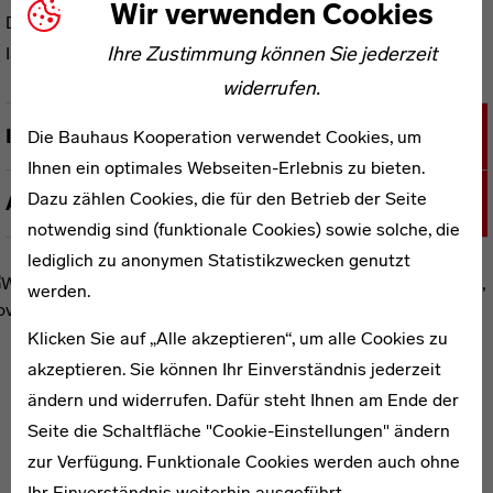
Wir verwenden Cookies
Deutsch
Ihre Zustimmung können Sie jederzeit
ISBN 978-3-7443-0305-7
widerrufen.
Inhalt
Die Bauhaus Kooperation verwendet Cookies, um
Ihnen ein optimales Webseiten-Erlebnis zu bieten.
Dazu zählen Cookies, die für den Betrieb der Seite
Autoreninformationen
notwendig sind (funktionale Cookies) sowie solche, die
lediglich zu anonymen Statistikzwecken genutzt
werden.
Klicken Sie auf „Alle akzeptieren“, um alle Cookies zu
akzeptieren. Sie können Ihr Einverständnis jederzeit
WEITERE PUBLIKATIONEN ZUM THEMA
ändern und widerrufen. Dafür steht Ihnen am Ende der
Seite die Schaltfläche "Cookie-Einstellungen" ändern
zur Verfügung. Funktionale Cookies werden auch ohne
Bauhaus und Natur
Ihr Einverständnis weiterhin ausgeführt.