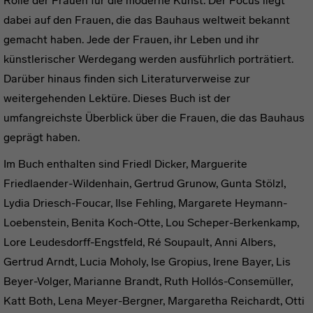
Rolle der Frauen für die moderne Kunst. Der Focus liegt
dabei auf den Frauen, die das Bauhaus weltweit bekannt
gemacht haben. Jede der Frauen, ihr Leben und ihr
künstlerischer Werdegang werden ausführlich porträtiert.
Darüber hinaus finden sich Literaturverweise zur
weitergehenden Lektüre. Dieses Buch ist der
umfangreichste Überblick über die Frauen, die das Bauhaus
geprägt haben.
Im Buch enthalten sind Friedl Dicker, Marguerite
Friedlaender-Wildenhain, Gertrud Grunow, Gunta Stölzl,
Lydia Driesch-Foucar, Ilse Fehling, Margarete Heymann-
Loebenstein, Benita Koch-Otte, Lou Scheper-Berkenkamp,
Lore Leudesdorff-Engstfeld, Ré Soupault, Anni Albers,
Gertrud Arndt, Lucia Moholy, Ise Gropius, Irene Bayer, Lis
Beyer-Volger, Marianne Brandt, Ruth Hollós-Consemüller,
Katt Both, Lena Meyer-Bergner, Margaretha Reichardt, Otti