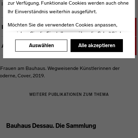
zur Verfügung. Funktionale Cookies werden auch ohne
ISBN E-Book (PDF) 978-1-91221-798-4 (EN)
Ihr Einverständnis weiterhin ausgeführt.
Möchten Sie die verwendeten Cookies anpassen,
Inhalt
erreichen Sie die Einstellungen über die Schaltfläche
"Auswählen".
Autoreninformationen
Auswählen
Alle akzeptieren
Weitere Informationen finden Sie in unseren
Datenschutzerklärung
oder dem
Impressum
.
WEITERE PUBLIKATIONEN ZUM THEMA
Bauhaus Dessau. Die Sammlung