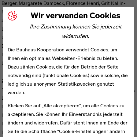
Berger, Margarete Dambeck, Florence Henri, Grit Kallin-
Fischer, Margarete Leischner, Wera Meyer-Waldeck, Lotte
Wir verwenden Cookies
Stam-Beese, Etel Mittag-Fodor, Karla Grosch, Margaret
Ihre Zustimmung können Sie jederzeit
Leiteritz, Edith Tudor-Hart, Ivana Tomljenović, Monica Bella
widerrufen.
Ullmann-Broner, Kitty Fischer van der Mijll Dekker, Zsuzska
Bánki, Ricarda Schwerin, Grete Stern, Michiko Yamawaki,
Die Bauhaus Kooperation verwendet Cookies, um
Irena Blühová, Judit Kárász, Hilde Hubbuch, Stella Steyn,
Ihnen ein optimales Webseiten-Erlebnis zu bieten.
Lilly Reich
Dazu zählen Cookies, die für den Betrieb der Seite
notwendig sind (funktionale Cookies) sowie solche, die
2019
lediglich zu anonymen Statistikzwecken genutzt
192 Seiten, Knesebeck Verlag, München (DE), Herbert Press,
werden.
London (EN)
Klicken Sie auf „Alle akzeptieren“, um alle Cookies zu
Deutsch, Englisch
akzeptieren. Sie können Ihr Einverständnis jederzeit
ISBN 978-3-95728-230-9 (DE)
ändern und widerrufen. Dafür steht Ihnen am Ende der
ISBN 978-1-91221-796-0 (EN)
Seite die Schaltfläche "Cookie-Einstellungen" ändern
ISBN E-Book (EPUB, Mobi) 978-1-91221-797-7 (EN)