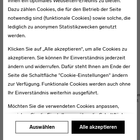
Ihnen ein optimales Webseiten-Erlebnis zu bieten.
Dazu zählen Cookies, die für den Betrieb der Seite
notwendig sind (funktionale Cookies) sowie solche, die
lediglich zu anonymen Statistikzwecken genutzt
werden.
Klicken Sie auf „Alle akzeptieren“, um alle Cookies zu
akzeptieren. Sie können Ihr Einverständnis jederzeit
ändern und widerrufen. Dafür steht Ihnen am Ende der
Seite die Schaltfläche "Cookie-Einstellungen" ändern
zur Verfügung. Funktionale Cookies werden auch ohne
Ihr Einverständnis weiterhin ausgeführt.
Foto, Zeitschrift Bauhaus #4,
Foto, Zeitschr
Auszug, 2012.
Auszug, 2012.
Möchten Sie die verwendeten Cookies anpassen,
erreichen Sie die Einstellungen über die Schaltfläche
WEITERE PUBLIKATIONEN ZUM THEMA
"Auswählen".
Auswählen
Alle akzeptieren
Weitere Informationen finden Sie in unseren