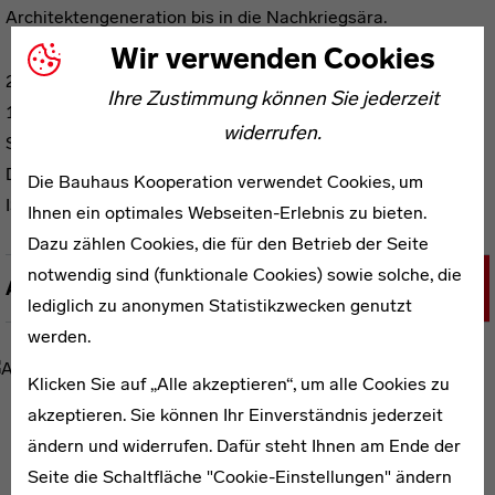
Architektengeneration bis in die Nachkriegsära.
Wir verwenden Cookies
2021, Gebr. Mann Verlag, Berlin
Ihre Zustimmung können Sie jederzeit
104 Seiten, 68 s/w-Abb., Prägedruck und transparentem
widerrufen.
Schutzumschlag
Deutsch
Die Bauhaus Kooperation verwendet Cookies, um
ISBN 978-3-7861-2790-1
Ihnen ein optimales Webseiten-Erlebnis zu bieten.
Dazu zählen Cookies, die für den Betrieb der Seite
notwendig sind (funktionale Cookies) sowie solche, die
Autoreninformationen
lediglich zu anonymen Statistikzwecken genutzt
werden.
Klicken Sie auf „Alle akzeptieren“, um alle Cookies zu
akzeptieren. Sie können Ihr Einverständnis jederzeit
WEITERE PUBLIKATIONEN ZUM THEMA
ändern und widerrufen. Dafür steht Ihnen am Ende der
Seite die Schaltfläche "Cookie-Einstellungen" ändern