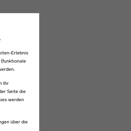
.
iten-Erlebnis
 (funktionale
werden.
n Ihr
er Seite die
kies werden
ngen über die