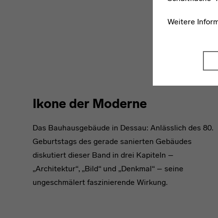
Weitere Infor
Ikone der Moderne
Das Bauhausgebäude in Dessau: Anlässlich des 80.
Geburtstags des gerade sanierten Gebäudes
diskutiert dieser Band in drei Kapiteln –
„Architektur“, „Bild“ und „Denkmal“ – seine
ungeschmälert faszinierende Wirkung.