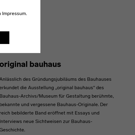
m
Impressum
.
original bauhaus
Anlässlich des Gründungsjubiläums des Bauhauses
erkundet die Ausstellung „original bauhaus“ des
Bauhaus-Archivs/Museum für Gestaltung berühmte,
bekannte und vergessene Bauhaus-Originale. Der
reich bebilderte Band eröffnet mit Essays und
Interviews neue Sichtweisen zur Bauhaus-
Geschichte.