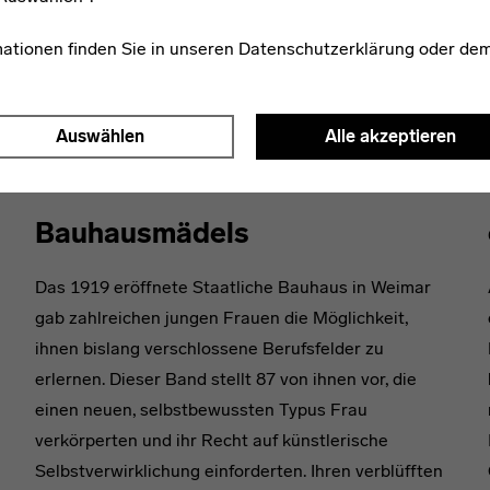
mationen finden Sie in unseren
Datenschutzerklärung
oder de
WEITERE PUBLIKATIONEN ZUM THEMA
Auswählen
Alle akzeptieren
Bauhausmädels
Das 1919 eröffnete Staatliche Bauhaus in Weimar
gab zahlreichen jungen Frauen die Möglichkeit,
ihnen bislang verschlossene Berufsfelder zu
erlernen. Dieser Band stellt 87 von ihnen vor, die
einen neuen, selbstbewussten Typus Frau
verkörperten und ihr Recht auf künstlerische
Selbstverwirklichung einforderten. Ihren verblüfften