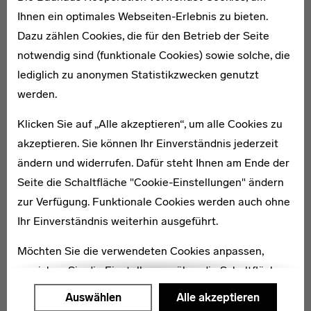
hinsichtlich der Grundrissgestaltung gerecht werden.
Ihnen ein optimales Webseiten-Erlebnis zu bieten.
Dazu zählen Cookies, die für den Betrieb der Seite
Von 2005 bis 2006 fanden umfassende Sanierungen
notwendig sind (funktionale Cookies) sowie solche, die
statt. Die Farbanstriche zeigen seitdem wieder Völkers
lediglich zu anonymen Statistikzwecken genutzt
ursprüngliche Gestaltung. Statt Kunststofffenstern
werden.
finden nun wieder Holzfenster mit der ursprünglichen
Sprosseneinteilung Verwendung. [KS]
Klicken Sie auf „Alle akzeptieren“, um alle Cookies zu
akzeptieren. Sie können Ihr Einverständnis jederzeit
Karte
ändern und widerrufen. Dafür steht Ihnen am Ende der
Seite die Schaltfläche "Cookie-Einstellungen" ändern
zur Verfügung. Funktionale Cookies werden auch ohne
Ihr Einverständnis weiterhin ausgeführt.
Möchten Sie die verwendeten Cookies anpassen,
erreichen Sie die Einstellungen über die Schaltfläche
"Auswählen".
Auswählen
Alle akzeptieren