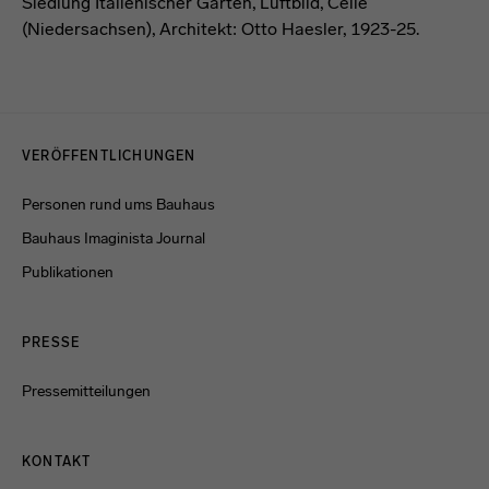
Siedlung Italienischer Garten, Luftbild, Celle
(Niedersachsen), Architekt: Otto Haesler, 1923-25.
Menulinks
VERÖFFENTLICHUNGEN
Personen rund ums Bauhaus
Bauhaus Imaginista Journal
Publikationen
PRESSE
Pressemitteilungen
KONTAKT