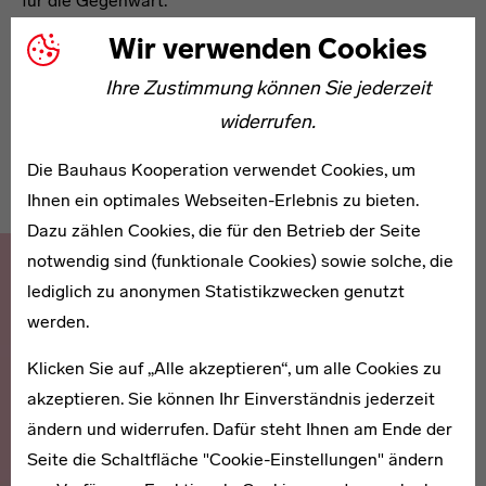
für die Gegenwart.
Eine Veranstaltung der Klassik Stiftung Weimar,
Wir verwenden Cookies
Bauhaus-Museum Weimar, und des Bauhaus-Instituts
Ihre Zustimmung können Sie jederzeit
für Geschichte und Theorie der Architektur und Planung
widerrufen.
an der Bauhaus-Universität Weimar
www.weimarer-kontroversen.de
Die Bauhaus Kooperation verwendet Cookies, um
Ihnen ein optimales Webseiten-Erlebnis zu bieten.
Dazu zählen Cookies, die für den Betrieb der Seite
notwendig sind (funktionale Cookies) sowie solche, die
lediglich zu anonymen Statistikzwecken genutzt
werden.
Klicken Sie auf „Alle akzeptieren“, um alle Cookies zu
akzeptieren. Sie können Ihr Einverständnis jederzeit
ändern und widerrufen. Dafür steht Ihnen am Ende der
Seite die Schaltfläche "Cookie-Einstellungen" ändern