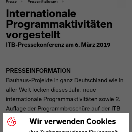
Presse
Pressemitteilungen
Internationale
Programmaktivitäten
vorgestellt
ITB-Pressekonferenz am 6. März 2019
PRESSEINFORMATION
Bauhaus-Projekte in ganz Deutschland wie in
aller Welt locken dieses Jahr: neue
internationale Programmaktivitäten sowie 2.
Auflage der Programmbroschüre auf der ITB
vorgestellt
Wir verwenden Cookies
Berlin/Weimar, 6. März 2019