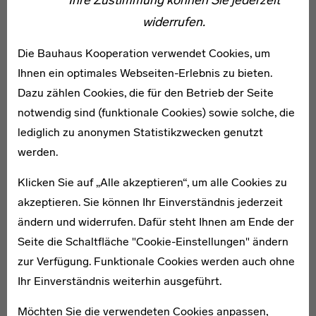
Ihre Zustimmung können Sie jederzeit
widerrufen.
headline
Von Weimar bis Rotterdam, von Tel Aviv bis nach
Die Bauhaus Kooperation verwendet Cookies, um
Chicago: Das Bauhaus war immer ein globales
Ihnen ein optimales Webseiten-Erlebnis zu bieten.
Phänomen mit vielen Einflüssen und großer Strahlkraft.
Dazu zählen Cookies, die für den Betrieb der Seite
Auch das berücksichtigt das Jubiläumsprogramm 100
notwendig sind (funktionale Cookies) sowie solche, die
jahre bauhaus. Im Rahmen einer auf großes Interesse
lediglich zu anonymen Statistikzwecken genutzt
stoßenden Pressekonferenz auf der Berliner ITB und
werden.
unter der Leitung von Bodo Ramelow, dem
Klicken Sie auf „Alle akzeptieren“, um alle Cookies zu
Ministerpräsidenten des Freistaates Thüringen und
akzeptieren. Sie können Ihr Einverständnis jederzeit
diesjährigem Vorsitzenden des Bauhaus Verbundes
ändern und widerrufen. Dafür steht Ihnen am Ende der
2019, wurde das internationale Programm erstmalig
Seite die Schaltfläche "Cookie-Einstellungen" ändern
gebündelt vorgestellt.
zur Verfügung. Funktionale Cookies werden auch ohne
Auch die weiteren nationalen Programmhöhepunkte
Ihr Einverständnis weiterhin ausgeführt.
waren Thema der Präsentation – die 2. Auflage der
Möchten Sie die verwendeten Cookies anpassen,
umfangreichen Programmbroschüre, die mehr als 900