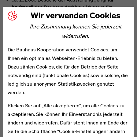
bauhaus“
des Bauhaus Archivs / Museum für
Wir verwenden Cookies
Gestaltung Berlin und der Berlinischen Galerie
(Stand: 28.01.2020)
Ihre Zustimmung können Sie jederzeit
mehr als 500.000 Besuche der Ausstellung
„bauhaus
widerrufen.
imaginista“
an den Ausstellungsstationen weltweit;
davon mehr als 30.000 Besuche im Haus der Kulturen
Die Bauhaus Kooperation verwendet Cookies, um
der Welt
Ihnen ein optimales Webseiten-Erlebnis zu bieten.
Zugriffszahlen im Web
Dazu zählen Cookies, die für den Betrieb der Seite
3,5 Mill. Seitenaufrufe der zentralen
notwendig sind (funktionale Cookies) sowie solche, die
Jubiläumsplattform
bauhaus100.de
im Jahr 2019
lediglich zu anonymen Statistikzwecken genutzt
(Stand 01.12.2019)
werden.
insgesamt rd. 50.000 Follower von
bauhaus100 auf
den Social Media Kanälen
(Instagram, Facebook,
Klicken Sie auf „Alle akzeptieren“, um alle Cookies zu
Twitter) sowie des Newsletters
akzeptieren. Sie können Ihr Einverständnis jederzeit
ändern und widerrufen. Dafür steht Ihnen am Ende der
Seite die Schaltfläche "Cookie-Einstellungen" ändern
Weitere Stimmen und Analysen zum Erfolg des