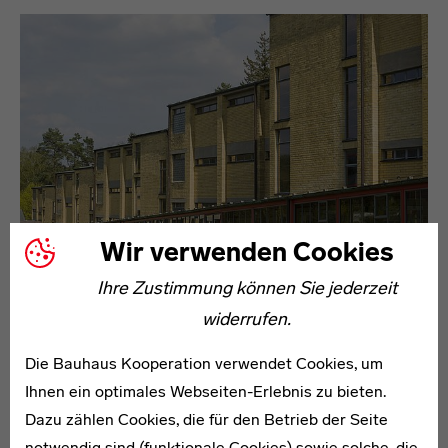
Wir verwenden Cookies
Ihre Zustimmung können Sie jederzeit
widerrufen.
TOURENTIPPS
Die Bauhaus Kooperation verwendet Cookies, um
Bauhaus entdecken
Ihnen ein optimales Webseiten-Erlebnis zu bieten.
Dazu zählen Cookies, die für den Betrieb der Seite
Erleben Sie die Anfänge des Bauhauses in Weimar und
notwendig sind (funktionale Cookies) sowie solche, die