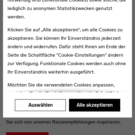
dessen herausragende Zeugnisse in Dessau-Roßlau bis
lediglich zu anonymen Statistikzwecken genutzt
hin zu den markanten Siedlungsbauten in Berlin.
werden.
Klicken Sie auf „Alle akzeptieren“, um alle Cookies zu
akzeptieren. Sie können Ihr Einverständnis jederzeit
ändern und widerrufen. Dafür steht Ihnen am Ende der
Seite die Schaltfläche "Cookie-Einstellungen" ändern
Mehr erfahren
zur Verfügung. Funktionale Cookies werden auch ohne
Ihr Einverständnis weiterhin ausgeführt.
Deutschland ist reich an herausragenden Zeugnissen
Möchten Sie die verwendeten Cookies anpassen,
moderner Architektur. Das Bauhaus war von Anfang an
erreichen Sie die Einstellungen über die Schaltfläche
prägender Teil der Entwicklung des „Neuen Bauens“ im
"Auswählen".
Auswählen
Alle akzeptieren
20. Jahrhundert. Begeben Sie sich auf eine Reise durch
die Architektur der Moderne in Deutschland und lassen
Weitere Informationen finden Sie in unseren
Sie sich von unseren Reiseempfehlungen inspirieren.
Datenschutzerklärung
oder dem
Impressum
.