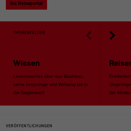
Ins Reiseportal
THEMENFELDER
Wissen
Reise
Lesenswertes über das Bauhaus,
Entdeckun
seine Ursprünge und Wirkung bis in
Ursprünge
die Gegenwart
der Mode
Menulinks
VERÖFFENTLICHUNGEN