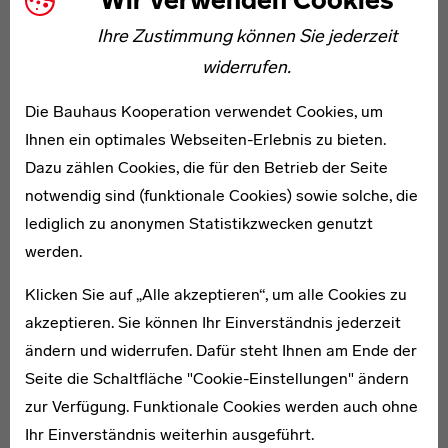
Wir verwenden Cookies
Archiv in Berlin zeichnet dieser Band die Geschichte
Ihre Zustimmung können Sie jederzeit
einer idealistischen Kreativgemeinschaft, die
widerrufen.
entschlossen war, Gestaltung völlig neu zu denken und
eine bessere Zukunft für moderne Menschen zu formen.
Die Bauhaus Kooperation verwendet Cookies, um
Ihnen ein optimales Webseiten-Erlebnis zu bieten.
Dazu zählen Cookies, die für den Betrieb der Seite
notwendig sind (funktionale Cookies) sowie solche, die
lediglich zu anonymen Statistikzwecken genutzt
werden.
Klicken Sie auf „Alle akzeptieren“, um alle Cookies zu
akzeptieren. Sie können Ihr Einverständnis jederzeit
ändern und widerrufen. Dafür steht Ihnen am Ende der
Seite die Schaltfläche "Cookie-Einstellungen" ändern
zur Verfügung. Funktionale Cookies werden auch ohne
Ihr Einverständnis weiterhin ausgeführt.