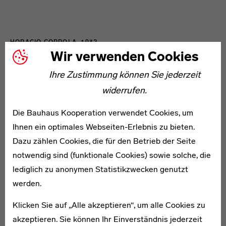
HORACIO COPPOLA, 1932
Wir verwenden Cookies
Winter Hilfe
Ihre Zustimmung können Sie jederzeit
Horacio Coppolas Fotografien sind direkte Resultate
widerrufen.
aus dem Unterricht Peterhans: Stillleben, die
unterschiedliche Textilien und Texturen analysieren, sie
Die Bauhaus Kooperation verwendet Cookies, um
in unverhoffte Verbindung bringen, ergänzt durch
Ihnen ein optimales Webseiten-Erlebnis zu bieten.
ironische Titel. So die Fotografie „Winter Hilfe“
Dazu zählen Cookies, die für den Betrieb der Seite
von 1932, in der Coppola die in der kalten Jahreszeit
notwendig sind (funktionale Cookies) sowie solche, die
essentiellen Kleidungsstücke so anordnet, dass sie ein
lediglich zu anonymen Statistikzwecken genutzt
Portrait ergeben.
werden.
Klicken Sie auf „Alle akzeptieren“, um alle Cookies zu
akzeptieren. Sie können Ihr Einverständnis jederzeit