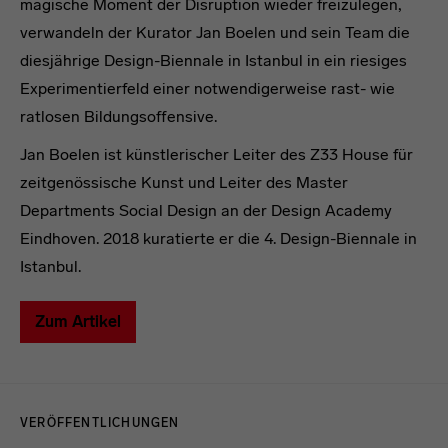
magische Moment der Disruption wieder freizulegen,
verwandeln der Kurator Jan Boelen und sein Team die
diesjährige Design-Biennale in Istanbul in ein riesiges
Experimentierfeld einer notwendigerweise rast- wie
ratlosen Bildungsoffensive.
Jan Boelen ist künstlerischer Leiter des Z33 House für
zeitgenössische Kunst und Leiter des Master
Departments Social Design an der Design Academy
Eindhoven. 2018 kuratierte er die 4. Design-Biennale in
Istanbul.
Zum Artikel
Menulinks
VERÖFFENTLICHUNGEN