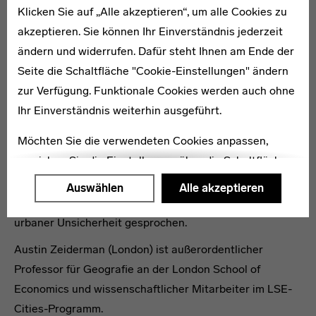
Austin Zeiderman über Städte
Klicken Sie auf „Alle akzeptieren“, um alle Cookies zu
zwischen Sicherheit und
akzeptieren. Sie können Ihr Einverständnis jederzeit
Gerechtigkeit
ändern und widerrufen. Dafür steht Ihnen am Ende der
Seite die Schaltfläche "Cookie-Einstellungen" ändern
Spätestens seit den Anschlägen vom 11. September
zur Verfügung. Funktionale Cookies werden auch ohne
2001 ist das Thema Sicherheit zurück auf der globalen
Ihr Einverständnis weiterhin ausgeführt.
Agenda. Was aber macht Städte wirklich sicherer – und
Möchten Sie die verwendeten Cookies anpassen,
welche Voraussetzungen brauchen Architekten und
erreichen Sie die Einstellungen über die Schaltfläche
Stadtplaner für ihre Arbeit? Wir haben mit dem Autor
"Auswählen".
von „Endangered City: The Politics of Security and Risk
Auswählen
Alle akzeptieren
in Bogotá.“ über echte und vermeintliche Quellen
Weitere Informationen finden Sie in unseren
urbaner Unsicherheit gesprochen.
Datenschutzerklärung
oder dem
Impressum
.
Austin Zeiderman (London) ist außerordentlicher
Professor für Geografie an der London School of
Economics und wissenschaftlicher Mitarbeiter im LSE-
Cities-Programm.